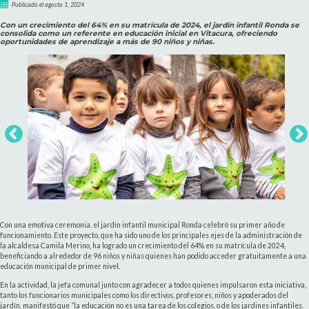
Publicado el agosto 1, 2024
Con un crecimiento del 64% en su matrícula de 2024, el jardín infantil Ronda se
consolida como un referente en educación inicial en Vitacura, ofreciendo
oportunidades de aprendizaje a más de 90 niños y niñas.
Con una emotiva ceremonia, el jardín infantil municipal Ronda celebró su primer año de
funcionamiento. Este proyecto, que ha sido uno de los principales ejes de la administración de
la alcaldesa Camila Merino, ha logrado un crecimiento del 64% en su matrícula de 2024,
beneficiando a alrededor de 96 niños y niñas quienes han podido acceder gratuitamente a una
educación municipal de primer nivel.
En la actividad, la jefa comunal junto con agradecer a todos quienes impulsaron esta iniciativa,
tanto los funcionarios municipales como los directivos, profesores, niños y apoderados del
jardín, manifestó que “la educación no es una tarea de los colegios, o de los jardines infantiles.