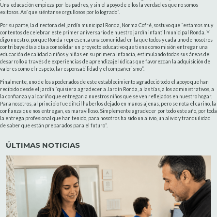
Una educación empieza por los padres, y sin el apoyo de ellos la verdad es que no somos
exitosos. Así que siéntanse orgullosos por lo logrado”.
Por su parte, la directora del jardín municipal Ronda, Norma Cofré, sostuvo que “estamos muy
contentos de celebrar este primer aniversario de nuestro jardín infantil municipal Ronda. Y
digo nuestro, porque Ronda representa una comunidad en la que todos y cada uno de nosotros
contribuye día a día a consolidar un proyecto educativo que tiene como misión entregar una
educación de calidad a niños y niñas en su primera infancia, estimulando todas sus áreas del
desarrollo a través de experiencias de aprendizaje lúdicas que favorezcan la adquisición de
valores como el respeto, la responsabilidad y el compañerismo”.
Finalmente, uno de los apoderados de este establecimiento agradeció todo el apoyo que han
recibido desde el jardín “quisiera agradecer a Jardín Ronda, a las tías, a los administrativos, a
la confianza y al cariño que entregan a nuestros niños que se ven reflejados en nuestro hogar.
Para nosotros, al principio fue difícil haberlos dejado en manos ajenas, pero se nota el cariño, la
confianza que nos entregan, es maravilloso. Simplemente agradecer por todo este año, por toda
la entrega profesional que han tenido, para nosotros ha sido un alivio, un alivio y tranquilidad
de saber que están preparados para el futuro”.
ÚLTIMAS NOTICIAS