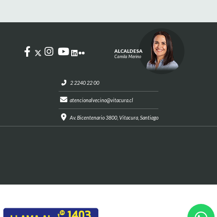
ALCALDESA
Camila Merino
2 2240 22 00
atencionalvecino@vitacura.cl
Av. Bicentenario 3800, Vitacura, Santiago