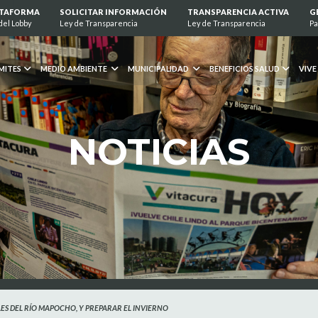
ATAFORMA
SOLICITAR INFORMACIÓN
TRANSPARENCIA ACTIVA
G
del Lobby
Ley de Transparencia
Ley de Transparencia
Pa
MITES
MEDIO AMBIENTE
MUNICIPALIDAD
BENEFICIOS SALUD
VIVE
NOTICIAS
ES DEL RÍO MAPOCHO, Y PREPARAR EL INVIERNO