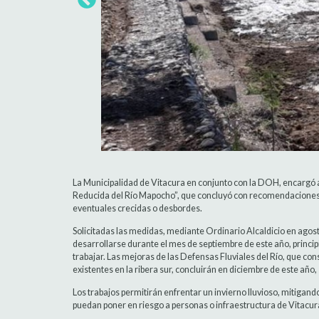
La Municipalidad de Vitacura en conjunto con la DOH, encargó al
Reducida del Río Mapocho”, que concluyó con recomendaciones 
eventuales crecidas o desbordes.
Solicitadas las medidas, mediante Ordinario Alcaldicio en agos
desarrollarse durante el mes de septiembre de este año, princip
trabajar. Las mejoras de las Defensas Fluviales del Río, que co
existentes en la ribera sur, concluirán en diciembre de este año,
Los trabajos permitirán enfrentar un invierno lluvioso, mitigando
puedan poner en riesgo a personas o infraestructura de Vitacur