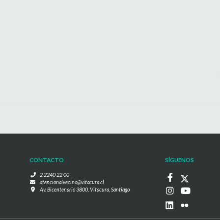
CONTACTO
SÍGUENOS
2 2240 22 00
atencionalvecino@vitacura.cl
Av. Bicentenario 3800, Vitacura, Santiago