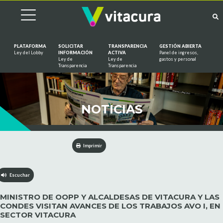
PLATAFORMA
SOLICITAR
TRANSPARENCIA
GESTIÓN ABIERTA
Ley del Lobby
INFORMACIÓN
ACTIVA
Panel de ingresos,
Ley de
Ley de
gastos y personal
Saltar al contenido
Transparencia
Transparencia
NOTICIAS
Imprimir
Escuchar
MINISTRO DE OOPP Y ALCALDESAS DE VITACURA Y LAS
CONDES VISITAN AVANCES DE LOS TRABAJOS AVO I, EN
SECTOR VITACURA