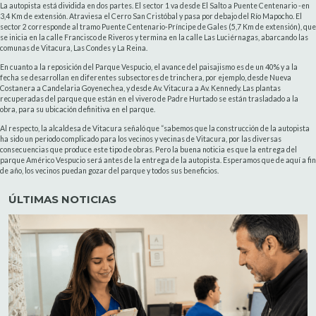
La autopista está dividida en dos partes. El sector 1 va desde El Salto a Puente Centenario -en
3,4 Km de extensión. Atraviesa el Cerro San Cristóbal y pasa por debajo del Río Mapocho. El
sector 2 corresponde al tramo Puente Centenario-Príncipe de Gales (5,7 Km de extensión), que
se inicia en la calle Francisco de Riveros y termina en la calle Las Luciérnagas, abarcando las
comunas de Vitacura, Las Condes y La Reina.
En cuanto a la reposición del Parque Vespucio, el avance del paisajismo es de un 40% y a la
fecha se desarrollan en diferentes subsectores de trinchera, por ejemplo, desde Nueva
Costanera a Candelaria Goyenechea, y desde Av. Vitacura a Av. Kennedy. Las plantas
recuperadas del parque que están en el vivero de Padre Hurtado se están trasladado a la
obra, para su ubicación definitiva en el parque.
Al respecto, la alcaldesa de Vitacura señaló que “sabemos que la construcción de la autopista
ha sido un periodo complicado para los vecinos y vecinas de Vitacura, por las diversas
consecuencias que produce este tipo de obras. Pero la buena noticia es que la entrega del
parque Américo Vespucio será antes de la entrega de la autopista. Esperamos que de aquí a fin
de año, los vecinos puedan gozar del parque y todos sus beneficios.
ÚLTIMAS NOTICIAS