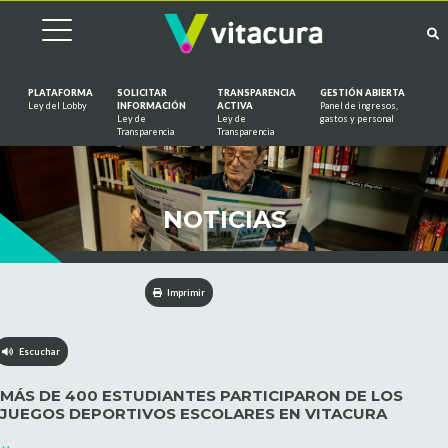
PLATAFORMA
SOLICITAR
TRANSPARENCIA
GESTIÓN ABIERTA
Ley del Lobby
INFORMACIÓN
ACTIVA
Panel de ingresos,
Ley de
Ley de
gastos y personal
Saltar al contenido
Transparencia
Transparencia
NOTICIAS
Imprimir
Escuchar
MÁS DE 400 ESTUDIANTES PARTICIPARON DE LOS
JUEGOS DEPORTIVOS ESCOLARES EN VITACURA