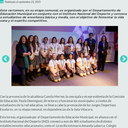
Publicado el septiembre 23, 2025
Este certamen, en su etapa comunal, es organizado por el Departamento de
Educación Municipal en conjunto con el Instituto Nacional del Deporte y convoca
a estudiantes de enseñanza básica y media, con el objetivo de fomentar la vida
sana y el espíritu competitivo.
Con la presencia de la alcaldesa Camila Merino, la concejala y vicepresidenta de la Comisión
de Educación, Paula Domínguez, directores y funcionarios municipales, y cientos de
estudiantes de la red educativa, se llevó a cabo la premiación de los Juegos Deportivos
Escolares, en su etapa comunal, en dependencias de la Sala Vitacura.
Este torneo, organizado por el Departamento de Educación Municipal, en alianza con el
Instituto Nacional del Deporte (IND), convocó a más de 400 estudiantes de distintos
establecimientos educacionales, como el: Liceo Bicentenario Amanda Labarca; Colegio