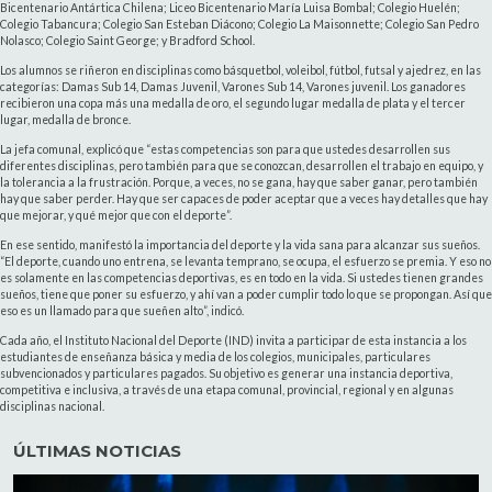
Bicentenario Antártica Chilena; Liceo Bicentenario María Luisa Bombal; Colegio Huelén;
Colegio Tabancura; Colegio San Esteban Diácono; Colegio La Maisonnette; Colegio San Pedro
Nolasco; Colegio Saint George; y Bradford School.
Los alumnos se riñeron en disciplinas como básquetbol, voleibol, fútbol, futsal y ajedrez, en las
categorías: Damas Sub 14, Damas Juvenil, Varones Sub 14, Varones juvenil. Los ganadores
recibieron una copa más una medalla de oro, el segundo lugar medalla de plata y el tercer
lugar, medalla de bronce.
La jefa comunal, explicó que “estas competencias son para que ustedes desarrollen sus
diferentes disciplinas, pero también para que se conozcan, desarrollen el trabajo en equipo, y
la tolerancia a la frustración. Porque, a veces, no se gana, hay que saber ganar, pero también
hay que saber perder. Hay que ser capaces de poder aceptar que a veces hay detalles que hay
que mejorar, y qué mejor que con el deporte”.
En ese sentido, manifestó la importancia del deporte y la vida sana para alcanzar sus sueños.
“El deporte, cuando uno entrena, se levanta temprano, se ocupa, el esfuerzo se premia. Y eso no
es solamente en las competencias deportivas, es en todo en la vida. Si ustedes tienen grandes
sueños, tiene que poner su esfuerzo, y ahí van a poder cumplir todo lo que se propongan. Así que
eso es un llamado para que sueñen alto”, indicó.
Cada año, el Instituto Nacional del Deporte (IND) invita a participar de esta instancia a los
estudiantes de enseñanza básica y media de los colegios, municipales, particulares
subvencionados y particulares pagados. Su objetivo es generar una instancia deportiva,
competitiva e inclusiva, a través de una etapa comunal, provincial, regional y en algunas
disciplinas nacional.
ÚLTIMAS NOTICIAS