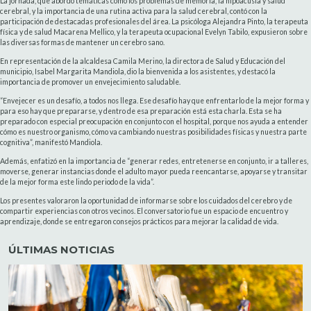
La jornada, que abordó temáticas como los problemas de memoria, la hipoacusia y salud
cerebral, y la importancia de una rutina activa para la salud cerebral, contó con la
participación de destacadas profesionales del área. La psicóloga Alejandra Pinto, la terapeuta
física y de salud Macarena Mellico, y la terapeuta ocupacional Evelyn Tabilo, expusieron sobre
las diversas formas de mantener un cerebro sano.
En representación de la alcaldesa Camila Merino, la directora de Salud y Educación del
municipio, Isabel Margarita Mandiola, dio la bienvenida a los asistentes, y destacó la
importancia de promover un envejecimiento saludable.
“Envejecer es un desafío, a todos nos llega. Ese desafío hay que enfrentarlo de la mejor forma y
para eso hay que prepararse, y dentro de esa preparación está esta charla. Esta se ha
preparado con especial preocupación en conjunto con el hospital, porque nos ayuda a entender
cómo es nuestro organismo, cómo va cambiando nuestras posibilidades físicas y nuestra parte
cognitiva”, manifestó Mandiola.
Además, enfatizó en la importancia de “generar redes, entretenerse en conjunto, ir a talleres,
moverse, generar instancias donde el adulto mayor pueda reencantarse, apoyarse y transitar
de la mejor forma este lindo periodo de la vida”.
Los presentes valoraron la oportunidad de informarse sobre los cuidados del cerebro y de
compartir experiencias con otros vecinos. El conversatorio fue un espacio de encuentro y
aprendizaje, donde se entregaron consejos prácticos para mejorar la calidad de vida.
ÚLTIMAS NOTICIAS