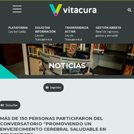
PLATAFORMA
SOLICITAR
TRANSPARENCIA
GESTIÓN ABIERTA
Ley del Lobby
INFORMACIÓN
ACTIVA
Panel de ingresos,
Ley de
Ley de
gastos y personal
Saltar al contenido
Transparencia
Transparencia
NOTICIAS
Imprimir
Escuchar
MÁS DE 150 PERSONAS PARTICIPARON DEL
CONVERSATORIO “PROMOVIENDO UN
ENVEJECIMIENTO CEREBRAL SALUDABLE EN