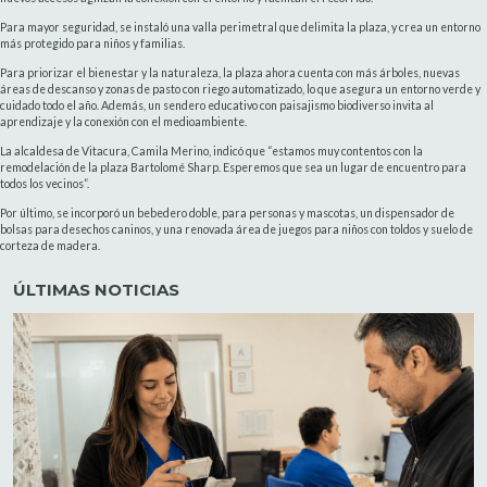
Para mayor seguridad, se instaló una valla perimetral que delimita la plaza, y crea un entorno
más protegido para niños y familias.
Para priorizar el bienestar y la naturaleza, la plaza ahora cuenta con más árboles, nuevas
áreas de descanso y zonas de pasto con riego automatizado, lo que asegura un entorno verde y
cuidado todo el año. Además, un sendero educativo con paisajismo biodiverso invita al
aprendizaje y la conexión con el medioambiente.
La alcaldesa de Vitacura, Camila Merino, indicó que “estamos muy contentos con la
remodelación de la plaza Bartolomé Sharp. Esperemos que sea un lugar de encuentro para
todos los vecinos”.
Por último, se incorporó un bebedero doble, para personas y mascotas, un dispensador de
bolsas para desechos caninos, y una renovada área de juegos para niños con toldos y suelo de
corteza de madera.
ÚLTIMAS NOTICIAS