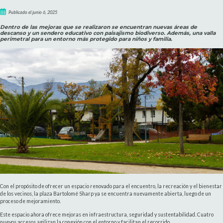
Publicado el junio 6, 2025
Dentro de las mejoras que se realizaron se encuentran nuevas áreas de
descanso y un sendero educativo con paisajismo biodiverso. Además, una valla
perimetral para un entorno más protegido para niños y familia.
Con el propósito de ofrecer un espacio renovado para el encuentro, la recreación y el bienestar
de los vecinos, la plaza Bartolomé Sharp ya se encuentra nuevamente abierta, luego de un
proceso de mejoramiento.
Este espacio ahora ofrece mejoras en infraestructura, seguridad y sustentabilidad. Cuatro
nuevos accesos agilizan la conexión con el entorno y facilitan el recorrido.