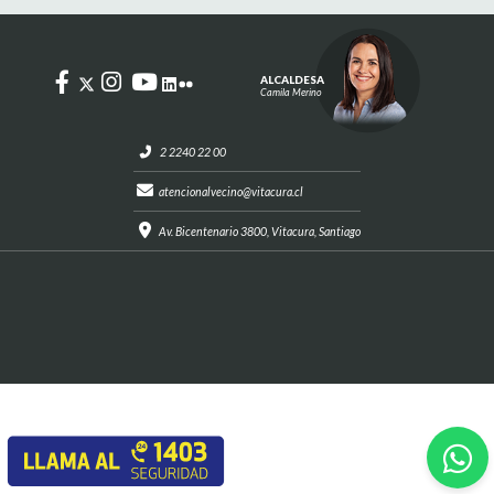
ALCALDESA
Camila Merino
2 2240 22 00
atencionalvecino@vitacura.cl
Av. Bicentenario 3800, Vitacura, Santiago