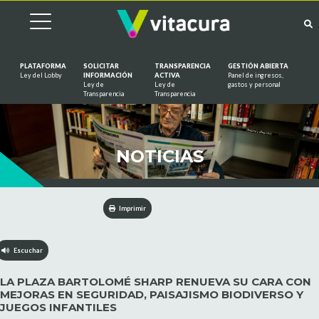
PLATAFORMA
SOLICITAR
TRANSPARENCIA
GESTIÓN ABIERTA
Ley del Lobby
INFORMACIÓN
ACTIVA
Panel de ingresos,
Ley de
Ley de
gastos y personal
Saltar al contenido
Transparencia
Transparencia
NOTICIAS
Imprimir
Escuchar
LA PLAZA BARTOLOMÉ SHARP RENUEVA SU CARA CON
MEJORAS EN SEGURIDAD, PAISAJISMO BIODIVERSO Y
JUEGOS INFANTILES