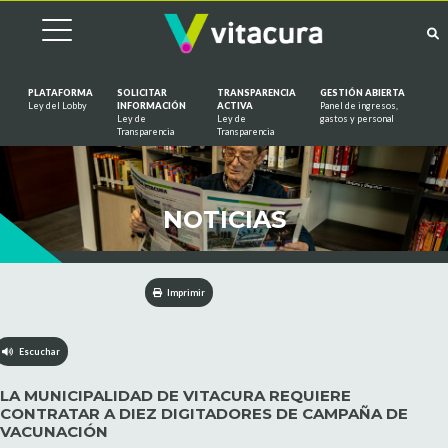
PLATAFORMA
SOLICITAR
TRANSPARENCIA
GESTIÓN ABIERTA
Ley del Lobby
INFORMACIÓN
ACTIVA
Panel de ingresos,
Ley de
Ley de
gastos y personal
Saltar al contenido
Transparencia
Transparencia
NOTICIAS
Imprimir
Escuchar
LA MUNICIPALIDAD DE VITACURA REQUIERE
CONTRATAR A DIEZ DIGITADORES DE CAMPAÑA DE
VACUNACIÓN