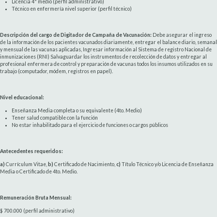
Licencia 4° medio (perfil administrativo)
Técnico en enfermería nivel superior (perfil técnico)
Descripción del cargo de Digitador de Campaña de Vacunación:
Debe asegurar el ingreso
de la información de los pacientes vacunados diariamente, entregar el balance diario, semanal
y mensual de las vacunas aplicadas, Ingresar información al Sistema de registro Nacional de
inmunizaciones (RNI) Salvaguardar los instrumentos de recolección de datos y entregar al
profesional enfermera de control y preparación de vacunas todos los insumos utilizados en su
trabajo (computador, módem, registros en papel).
Nivel educacional
:
Enseñanza Media completa o su equivalente (4to. Medio)
Tener salud compatible con la función
No estar inhabilitado para el ejercicio de funciones o cargos públicos
Antecedentes requeridos
:
a)
Currículum Vitae,
b)
Certificado de Nacimiento,
c)
Título Técnico y/o Licencia de Enseñanza
Media o Certificado de 4to. Medio.
Remuneración Bruta Mensual:
$ 700.000 (perfil administrativo)