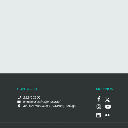
CONTACTO
SÍGUENOS
2 2240 22 00
atencionalvecino@vitacura.cl
Av. Bicentenario 3800, Vitacura, Santiago