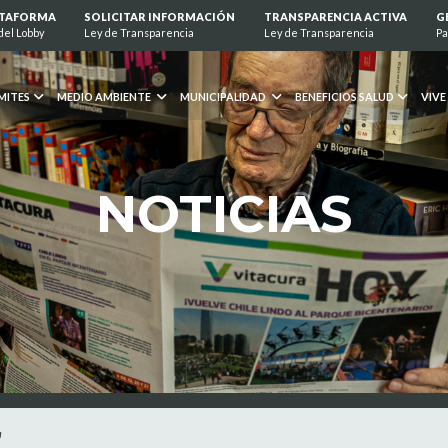
ATAFORMA
SOLICITAR INFORMACIÓN
TRANSPARENCIA ACTIVA
G
del Lobby
Ley de Transparencia
Ley de Transparencia
Pa
MITES
MEDIO AMBIENTE
MUNICIPALIDAD
BENEFICIOS SALUD
VIVE
NOTICIAS
a