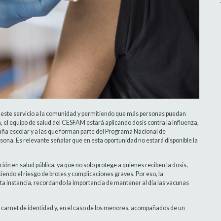
ndo este servicio a la comunidad y permitiendo que más personas puedan
 el equipo de salud del CESFAM estará aplicando dosis contra la influenza,
aña escolar y a las que forman parte del Programa Nacional de
sona. Es relevante señalar que en esta oportunidad no estará disponible la
ón en salud pública, ya que no solo protege a quienes reciben la dosis,
iendo el riesgo de brotes y complicaciones graves. Por eso, la
sta instancia, recordando la importancia de mantener al día las vacunas
u carnet de identidad y, en el caso de los menores, acompañados de un