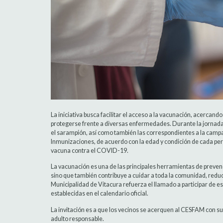
La iniciativa busca facilitar el acceso a la vacunación, acerca
protegerse frente a diversas enfermedades. Durante la jornada,
el sarampión, así como también las correspondientes a la camp
Inmunizaciones, de acuerdo con la edad y condición de cada per
vacuna contra el COVID-19.
La vacunación es una de las principales herramientas de prevenci
sino que también contribuye a cuidar a toda la comunidad, reduc
Municipalidad de Vitacura refuerza el llamado a participar de e
establecidas en el calendario oficial.
La invitación es a que los vecinos se acerquen al CESFAM con s
adulto responsable.