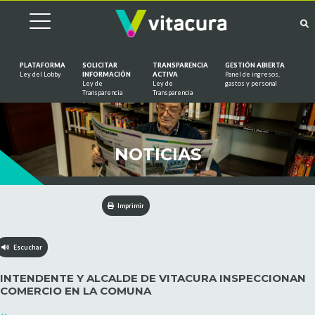
PLATAFORMA
SOLICITAR
TRANSPARENCIA
GESTIÓN ABIERTA
Ley del Lobby
INFORMACIÓN
ACTIVA
Panel de ingresos,
Ley de
Ley de
gastos y personal
Saltar al contenido
Transparencia
Transparencia
NOTICIAS
Imprimir
Escuchar
INTENDENTE Y ALCALDE DE VITACURA INSPECCIONAN
COMERCIO EN LA COMUNA