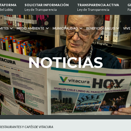
ATAFORMA
SOLICITAR INFORMACIÓN
TRANSPARENCIA ACTIVA
G
del Lobby
Ley de Transparencia
Ley de Transparencia
Pa
MITES
MEDIO AMBIENTE
MUNICIPALIDAD
BENEFICIOS SALUD
VIVE
NOTICIAS
RESTAURANTES Y CAFÉS DE VITACURA