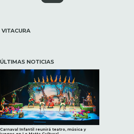
 VITACURA
ÚLTIMAS NOTICIAS
Carnaval Infantil reunirá teatro, música y
juegos en Lo Matta Cultural