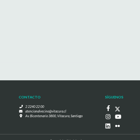
CONTACTO
SÍGUENOS
2 2240 22 00
atencionalvecino@vitacura.cl
Av. Bicentenario 3800, Vitacura, Santiago