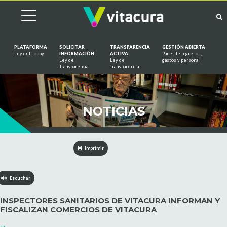
PLATAFORMA
SOLICITAR
TRANSPARENCIA
GESTIÓN ABIERTA
Ley del Lobby
INFORMACIÓN
ACTIVA
Panel de ingresos,
Ley de
Ley de
gastos y personal
Saltar al contenido
Transparencia
Transparencia
NOTICIAS
Imprimir
Escuchar
INSPECTORES SANITARIOS DE VITACURA INFORMAN Y
FISCALIZAN COMERCIOS DE VITACURA