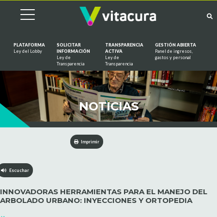
PLATAFORMA
SOLICITAR
TRANSPARENCIA
GESTIÓN ABIERTA
Ley del Lobby
INFORMACIÓN
ACTIVA
Panel de ingresos,
Ley de
Ley de
gastos y personal
Saltar al contenido
Transparencia
Transparencia
NOTICIAS
Imprimir
Escuchar
INNOVADORAS HERRAMIENTAS PARA EL MANEJO DEL
ARBOLADO URBANO: INYECCIONES Y ORTOPEDIA