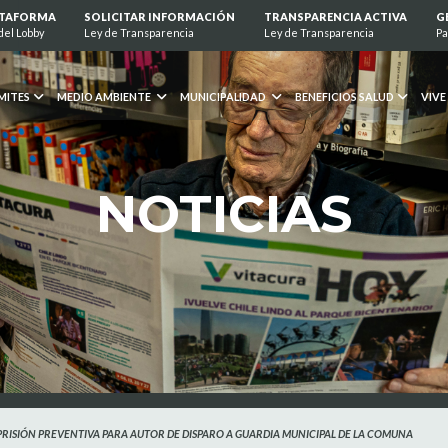
ATAFORMA
SOLICITAR INFORMACIÓN
TRANSPARENCIA ACTIVA
G
del Lobby
Ley de Transparencia
Ley de Transparencia
Pa
MITES
MEDIO AMBIENTE
MUNICIPALIDAD
BENEFICIOS SALUD
VIVE
NOTICIAS
PRISIÓN PREVENTIVA PARA AUTOR DE DISPARO A GUARDIA MUNICIPAL DE LA COMUNA