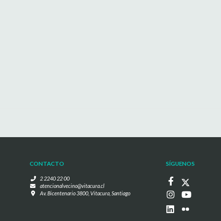
CONTACTO
SÍGUENOS
2 2240 22 00
atencionalvecino@vitacura.cl
Av. Bicentenario 3800, Vitacura, Santiago