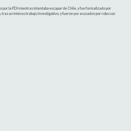
o por la PDI mientras intentaba escapar de Chile, y fue formalizado por
 tras un intenso trabajo investigativo, y fueron por acusados por robo con