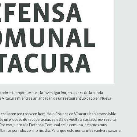
 todo el tiempo que dure la investigación, en contra de la banda
e Vitacura mientras arrancaban de un restaurant ubicado en Nueva
uerellaron por robo con homicidio. “Nunca en Vitacura habíamos vivido
de un proceso de recuperación, ya está de vuelta a sus labores- resultó
. Por eso, junto a la Defensa Comunal de la comuna, estamos muy
ellamos por robo con homicidio. Para que esto nunca más vuelva a pasar en