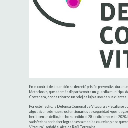
En el control de detención se decretó prisión preventiva durante
Motoclocks, que además disparó contra un guardia municipal d
Costanera, donde robaron un reloj de lujo a uno de sus clientes.
Por este hecho, la Defensa Comunal de Vitacura y Fiscalía se q
algo así: uno de nuestros funcionarios de seguridad -que luego 
herido en un delito, hecho sucedido el 28 de diciembre de 2020
satisfechos por haber logrado esta medida cautelar, y nos quer
Vitacura”, señaló el alcalde Raúl Torrealba.