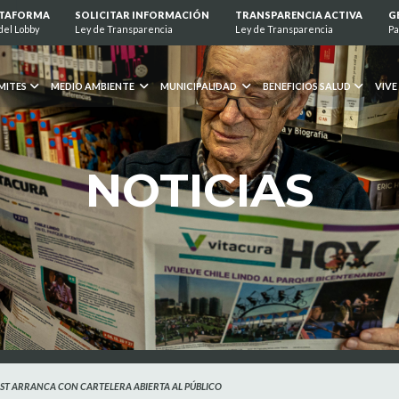
ATAFORMA
SOLICITAR INFORMACIÓN
TRANSPARENCIA ACTIVA
G
del Lobby
Ley de Transparencia
Ley de Transparencia
Pa
MITES
MEDIO AMBIENTE
MUNICIPALIDAD
BENEFICIOS SALUD
VIVE
NOTICIAS
ST ARRANCA CON CARTELERA ABIERTA AL PÚBLICO