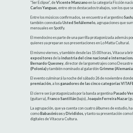
“Ser Eclipse”, de
Vicente Manzano
en la categoría Ficción naci
Carlos Yanguas
, entre otros destacados trabajos, son los que
Entre los músicos confirmados, se encuentra el argentino
Sash
también connotada
Usted Señálemelo
, agrupaciones que su
mensuales en Spotify.
El mendocino es parte de una parrilla protagonizada además p
quienes ya preparan sus presentaciones en Lo Matta Cultural.
El mismo viernes, y también desde las 15:00 horas, Vitacura brin
expositores
de la
industria del cine nacional e internacion
Bernardo Quesney
, director de largometrajes como Desastres
(Polonia)
y también nominado al galardón
Grimme (Alemania
El evento culminará la noche del sábado 26 de noviembre donde,
premiación
, a los
ganadores de las cinco categorías VITAF
El cierre será protagonizado por la banda argentina
Pasado Ve
(guitarra),
Franco Santillán
(bajo),
Joaquín Ferreira Nazar
(gu
La agrupación, que ya cuenta con cuatro álbumes de estudio, ha
como
Babasónicos
y
Divididos
, y tanto su presentación como 
digitales de Vitacura Cultura.