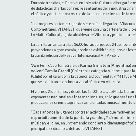
Durante tres días, el Festival en Lo Matta Cultural albergará
dos
de didácticas charlas con
representantes
de la industria cine
el público y destacados rostros de la escena
nacional
e
interna
“Los mejores cortometrajes de siete países llegarán a Vitacura e
Cortometrajes, VITAFEST, que viene con una cartelera de lujo en 
Lo Matta Cultural”, dijo la alcaldesa de Vitacura y presidenta d
La parrilla arrancará a las
16:00 horas
del jueves 24 de noviemb
proyecciones a gran escala, donde se exhibirán algunos de los
la quinta edición del Festival Internacional VITAFEST.
“Ave Fénix”,
cortometraje de
Karina Grinstein (Argentina)
en
volver”Camila Grandi
(Chile) en la categoría Videoclip para la
(Chile) por el galardón a la categoría Documental; y “MTI”, de
M
que se exhibirán por primera vez al público en Vitacura.
El viernes 25, en tanto, y desde las 15:00 horas, Lo Matta Cultu
exponentes
nacionales
e
internacionales
, en lo que será un
producciones cinematográficas ambientadas
musicalmente e
“Cada año nos la jugamos por traer actividades que motiven no 
esporádicamente de la pantalla grande
. ¿Y cómo lo hicimo
música y el cine
, en un tremendo
concierto ‘
cinematográfico
’
principal coordinadora detrás de VITAFEST.