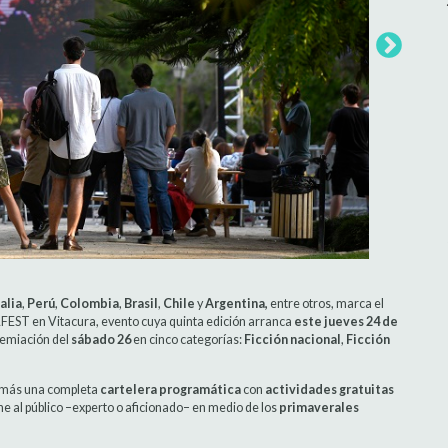
talia
,
Perú
,
Colombia
,
Brasil
,
Chile
y
Argentina,
entre otros, marca el
FEST en Vitacura, evento cuya quinta edición arranca
este jueves 24
de
remiación del
sábado 26
en cinco categorías:
Ficción nacional
,
Ficción
demás una completa
cartelera programática
con
actividades gratuitas
ne al público –experto o aficionado– en medio de los
primaverales