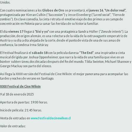
Unidos.
Con cuatro nominaciones a los
Globos de Oro
se presentará, el
jueves 16
,
“Un dolor real”,
protagonizada por Kieran Culkin (“
Succession
”) y Jesse Eisenberg (“
La red social
”, “
Tierra de
zombies
”). En clave comedia, la cinta retrata el emotivo viaje de dos primos a un campo de
concentración en Polonia para sanar las heridas de su historia familiar.
El día
viernes 17
llegará
“Sisi y yo”
con una protagónica Sandra Hüller (“
Zona de interés
”). La
producción, de origen alemán, es una relectura de la vida de la extravagante emperatriz de
Austria y su día a día alejada de la corte, desde el punto de vista de una de sus amas de
confianza, la condesa Irma Sztáray.
El festival finalizará el
sábado 18
con la película danesa
“The End”
, una inspiradora cinta
musical dirigida por Joshua Oppenheimer, que narra la vida de una familia que vive en un
búnker subterráneo, dos décadas después del fin del mundo. Tilda Swinton, Michael Shannon y
George Mackay son parte del elenco.
Así llega la XXIII versión del Festival de Cine Wikén: el mejor panorama para acompañar las
tardes y noches de verano en Santiago.
XXIII Festival de Cine Wikén
9 al 18 de enero de 2025
Apertura de puertas: 19:00 horas.
Inicio de película: 21:45 horas.
Venta de entradas en
www.festivaldecinewiken.cl
Valor de entradas: