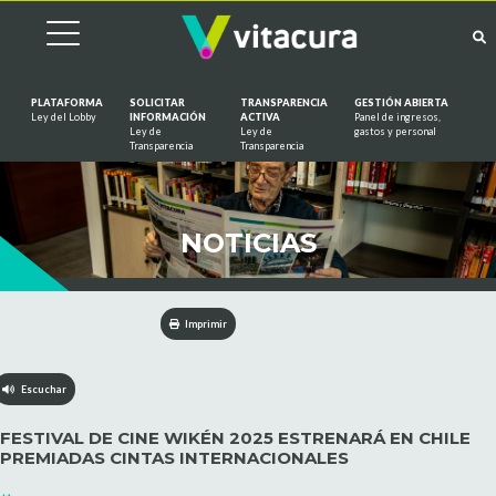
PLATAFORMA
SOLICITAR
TRANSPARENCIA
GESTIÓN ABIERTA
Ley del Lobby
INFORMACIÓN
ACTIVA
Panel de ingresos,
Ley de
Ley de
gastos y personal
Saltar al contenido
Transparencia
Transparencia
NOTICIAS
Imprimir
Escuchar
FESTIVAL DE CINE WIKÉN 2025 ESTRENARÁ EN CHILE
PREMIADAS CINTAS INTERNACIONALES