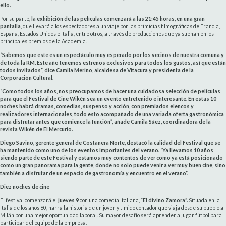
ello.
Por su parte
, la exhibición de las películas comenzará a las 21:45 horas, en una gran
pantalla
, que llevará a los espectadores a un viaje por las primicias filmográficas de Francia,
España, Estados Unidos e Italia, entre otros, a través de producciones que ya suenan en los
principales premios de la Academia.
“Sabemos que este es un espectáculo muy esperado por los vecinos de nuestra comuna y
de toda la RM. Este año tenemos estrenos exclusivos para todos los gustos, así que están
todos invitados”, dice Camila Merino, alcaldesa de Vitacura y presidenta de la
Corporación Cultural.
“Como todos los años, nos preocupamos de hacer una cuidadosa selección de películas
para que el Festival de Cine Wikén sea un evento entretenido e interesante. En estas 10
noches habrá dramas, comedias, suspenso y acción, con premiados elencos y
realizadores internacionales, todo esto acompañado de una variada oferta gastronómica
para disfrutar antes que comience la función”, añade Camila Sáez, coordinadora de la
revista Wikén de El Mercurio.
Diego Savino, gerente general de Costanera Norte, destacó la calidad del Festival que se
ha mantenido como uno de los eventos importantes del verano. “Ya llevamos 10 años
siendo parte de este Festival y estamos muy contentos de ver como ya está posicionado
como un gran panorama para la gente, donde no solo puede venir a ver muy buen cine, sino
también a disfrutar de un espacio de gastronomía y encuentro en el verano”.
Diez noches de cine
El festival comenzará el
jueves 9
con una comedia italiana, “
El divino Zamora”.
Situada en la
Italia de los años 60, narra la historia de un joven y tímido contador que viaja desde su pueblo a
Milán por una mejor oportunidad laboral. Su mayor desafío será aprender a jugar fútbol para
participar del equipo de la empresa.