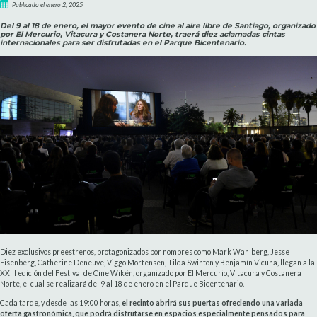
Publicado el enero 2, 2025
Del 9 al 18 de enero, el mayor evento de cine al aire libre de Santiago, organizado
por El Mercurio, Vitacura y Costanera Norte, traerá diez aclamadas cintas
internacionales para ser disfrutadas en el Parque Bicentenario.
Diez exclusivos preestrenos, protagonizados por nombres como Mark Wahlberg, Jesse
Eisenberg, Catherine Deneuve, Viggo Mortensen, Tilda Swinton y Benjamín Vicuña, llegan a la
XXIII edición del Festival de Cine Wikén, organizado por El Mercurio, Vitacura y Costanera
Norte, el cual se realizará del 9 al 18 de enero en el Parque Bicentenario.
Cada tarde, y desde las 19:00 horas,
el recinto abrirá sus puertas ofreciendo una variada
oferta gastronómica, que podrá disfrutarse en espacios especialmente pensados para