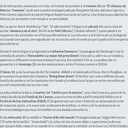
Si de intérpretes nacionales se trata, el festival sorprenderá el
viernes 10
con
“El silencio de
Marcos Tremmer
”, un drama español protagonizado por Benjamín Vicuña, Adriana Ugarte y
Félix Gómez, bajo la dirección de Miguel Ángel García de la Calera. Una historia que aborda los
dilemas de un hombre enfrentado a su mortalidad.
Por su parte, Mark Wahlberg (“
Ted
”, “
El sobreviviente
”) llegará el
sábado 11
con la cinta de
acción “
Amenaza en el aire”
, del director
Mel Gibson
(“
Corazón valiente
”), quien pondrá en
suspenso a los asistentes en el Parque Bicentenario. La cinta narra la historia de un testigo de
un caso de corrupción, perseguido por un sicario durante el vuelo en que la policía lo transporta
para declarar.
Desde Francia llegará la legendaria
Catherine Deneuve
(“
Los paraguas de Cherburgo
”) con la
comedia dramática “
Bernadette: La mujer del presidente”.
Una sátira sobre la carismática,
poderosa e influyente ex primera dama francesa, Bernadette Chirac. La producción se
proyectará el
domingo 12
con dos nominaciones en los Premios Lumière (2024).
El
lunes 13
, y con la actuación de Christopher Abbott y el nominado al Óscar, Barry Keoghan, se
presentará la producción irlandesa
“Bring them down”.
El thriller narra los conflictos de una
familia de pastores en las montañas de Irlanda y la violencia en la que se verán envueltos por
un enfrentamiento con un clan rival.
La nota emotiva la dará, el
martes 14
,
“Unidos por la música”
, una cinta francesa, parte de la
selección oficial del
Festival de Cannes
, y que fue merecedora del Premio del Público en el
Festival de San Sebastián (2024)
. El largometraje narra los ritmos de un aclamado director
de orquesta, quien, a la espera de un donante de médula, se entera de la existencia de un
hermano biológico que toca el trombón en una banda comunitaria.
El día
miércoles 15
se exhibirá
“Hasta el fin del mundo”.
Protagonizada por Viggo Mortensen
(“
El señor de los anillos
”, “
Green book
”), la cinta retrata el amor, dolor y supervivencia de una
pareja que debe separarse cuando él es reclutado para combatir en la Guerra Civil de Estados