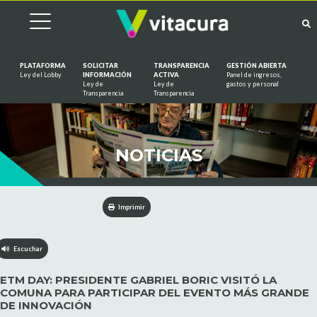
PLATAFORMA
SOLICITAR
TRANSPARENCIA
GESTIÓN ABIERTA
Ley del Lobby
INFORMACIÓN
ACTIVA
Panel de ingresos,
Ley de
Ley de
gastos y personal
Saltar al contenido
Transparencia
Transparencia
NOTICIAS
Imprimir
Escuchar
ETM DAY: PRESIDENTE GABRIEL BORIC VISITÓ LA
COMUNA PARA PARTICIPAR DEL EVENTO MÁS GRANDE
DE INNOVACIÓN