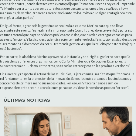
escenario central, donde destacó este evento y dijo que “estar con ustedes hoy en el Emprende
Tu Mente y ver a tantas personas talentosas que buscan soluciones a los desafíos de hoy y
mañana es, de verdad, tremendamente motivante. Yo los invito a que sigan contagiando esta
energía a todas partes”.
De igual forma, agradeció la gestión que realizó la alcaldesa Merino para que se lleve
adelante este evento, “es realmente impresionante (como ha crecido este evento) y para eso
es fundamental que haya servidores públicos con visión, que puedan entregar espacios para
que esto funcione. Y la alcaldesa además recientemente reelecta, felicitaciones alcaldesa, que
claramente ha sido reconocida por su tremenda gestión. Así que la felicito por este trabajo que
está haciendo”.
Por su parte, la alcaldesa Merino aprovechó la instancia y se dirigió al gobierno para que “a
través de sus diferentes organismos, como Corfo, Ministerio de Relaciones Exteriores, la
Subsecretaría de Turismo, entre otros, sean socios estratégicos en las próximas versiones”.
Finalmente, y respecto al actuar de los municipios, la jefa comunal manifestó que “tenemos un
rol fundamental en la promoción de la innovación. Somos los más cercanos a los ciudadanos y
conocemos de primera mano sus necesidades. Por eso, en Vitacura hemos asumido
responsablemente crear las condiciones para que las ideas innovadoras puedan florecer”.
ÚLTIMAS NOTICIAS