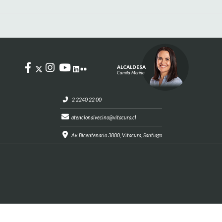
ALCALDESA
Camila Merino
2 2240 22 00
atencionalvecino@vitacura.cl
Av. Bicentenario 3800, Vitacura, Santiago