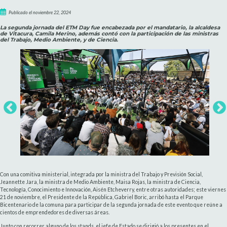
Publicado el noviembre 22, 2024
La segunda jornada del ETM Day fue encabezada por el mandatario, la alcaldesa
de Vitacura, Camila Merino, además contó con la participación de las ministras
del Trabajo, Medio Ambiente, y de Ciencia.
Con una comitiva ministerial, integrada por la ministra del Trabajo y Previsión Social,
Jeannette Jara, la ministra de Medio Ambiente, Maisa Rojas, la ministra de Ciencia,
Tecnología, Conocimiento e Innovación, Aisén Etcheverry, entre otras autoridades; este viernes
21 de noviembre, el Presidente de la República, Gabriel Boric, arribó hasta el Parque
Bicentenario de la comuna para participar de la segunda jornada de este evento que reúne a
cientos de emprendedores de diversas áreas.
Junto con recorrer alguno de los stands, el jefe de Estado se dirigió a los presentes en el