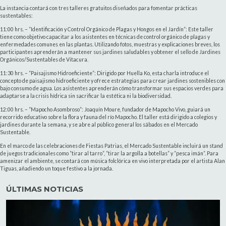
La instancia contará con tres talleres gratuitos diseñados para fomentar prácticas
sustentables:
11:00 hrs. – “Identificación y Control Orgánico de Plagas y Hongos en el Jardín”: Este taller
tiene como objetivo capacitar a los asistentes en técnicas de control orgánico de plagas y
enfermedades comunes en las plantas. Utilizando fotos, muestras y explicaciones breves, los
participantes aprenderán a mantener sus jardines saludables y obtener el sello de Jardines
Orgánicos/Sustentables de Vitacura.
11:30 hrs. – “Paisajismo Hidroeficiente”: Dirigido por Huella Ko, esta charla introduce el
concepto de paisajismo hidroeficiente y ofrece estrategias para crear jardines sostenibles con
bajo consumo de agua. Los asistentes aprenderán cómo transformar sus espacios verdes para
adaptarse a la crisis hídrica sin sacrificar la estética ni la biodiversidad.
12:00 hrs. – “Mapocho Asombroso”: Joaquín Moure, fundador de Mapocho Vivo, guiará un
recorrido educativo sobre la flora y fauna del río Mapocho. El taller está dirigido a colegios y
jardines durante la semana, y se abre al público general los sábados en el Mercado
Sustentable.
En el marco de las celebraciones de Fiestas Patrias, el Mercado Sustentable incluirá un stand
de juegos tradicionales como “tirar al tarro”, “tirar la argolla a botellas” y “pesca imán”. Para
amenizar el ambiente, se contará con música folclórica en vivo interpretada por el artista Alan
Tiguas, añadiendo un toque festivo a la jornada.
ÚLTIMAS NOTICIAS