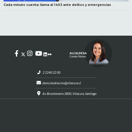
Cada minuto cuenta: llama al 1403 ante delitos y emergencias
ALCALDESA
Camila Merino
2 2240 22 00
atencionalvecino@vitacura.cl
Av. Bicentenario 3800, Vitacura, Santiago