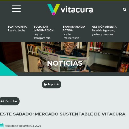
PLATAFORMA
SOLICITAR
TRANSPARENCIA
GESTIÓN ABIERTA
Ley del Lobby
INFORMACIÓN
ACTIVA
Panel de ingresos,
Ley de
Ley de
gastos y personal
Saltar al contenido
Transparencia
Transparencia
NOTICIAS
Imprimir
Escuchar
ESTE SÁBADO: MERCADO SUSTENTABLE DE VITACURA
Publicado el septiembre 11, 2024