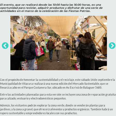
El evento, que se realizará desde las 10:00 hasta las 16:00 horas, es una
oportunidad para reciclar, adquirir productos y disfrutar de una serie de
actividades en el marco de la celebración de las Fiestas Patrias.
Con el propósito de fomentar la sustentabilidad y el reciclaje, este sábado 14 de septiembre la
Municipalidad de Vitacura realizará una nueva edición del Mercado Sustentable, que se
llevará a cabo en el Parque Costanera Sur, ubicado en Av. Escrivá de Balaguer 5600.
Entre las actividades planeadas para esta versión se incluyen una zona de reparación gratuita
para calzado, vestuario y electrodomésticos pequeños.
Además, los visitantes podrán explorar la zona verde, donde se venderán plantas para
jardines, y la zona a granel, que ofrecerá alimentos y productos orgánicos. También habrá un
ropero sustentable y emprendedores locales con sus productos.