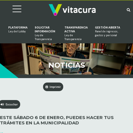
PLATAFORMA
SOLICITAR
TRANSPARENCIA
GESTIÓN ABIERTA
Ley del Lobby
INFORMACIÓN
ACTIVA
Panel de ingresos,
Ley de
Ley de
gastos y personal
Saltar al contenido
Transparencia
Transparencia
NOTICIAS
Imprimir
Escuchar
ESTE SÁBADO 6 DE ENERO, PUEDES HACER TUS
TRÁMITES EN LA MUNICIPALIDAD