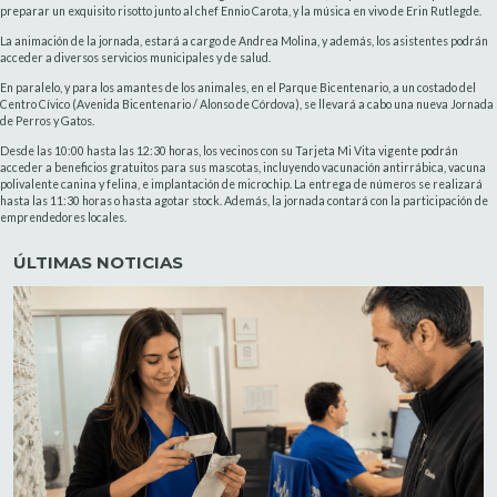
preparar un exquisito risotto junto al chef Ennio Carota, y la música en vivo de Erin Rutlegde.
La animación de la jornada, estará a cargo de Andrea Molina, y además, los asistentes podrán
acceder a diversos servicios municipales y de salud.
En paralelo, y para los amantes de los animales, en el Parque Bicentenario, a un costado del
Centro Cívico (Avenida Bicentenario / Alonso de Córdova), se llevará a cabo una nueva Jornada
de Perros y Gatos.
Desde las 10:00 hasta las 12:30 horas, los vecinos con su Tarjeta Mi Vita vigente podrán
acceder a beneficios gratuitos para sus mascotas, incluyendo vacunación antirrábica, vacuna
polivalente canina y felina, e implantación de microchip. La entrega de números se realizará
hasta las 11:30 horas o hasta agotar stock. Además, la jornada contará con la participación de
emprendedores locales.
ÚLTIMAS NOTICIAS