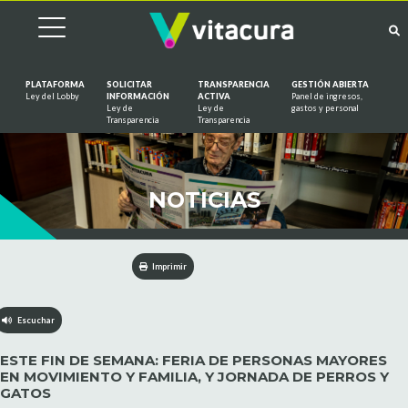
PLATAFORMA
SOLICITAR
TRANSPARENCIA
GESTIÓN ABIERTA
Ley del Lobby
INFORMACIÓN
ACTIVA
Panel de ingresos,
Ley de
Ley de
gastos y personal
Saltar al contenido
Transparencia
Transparencia
NOTICIAS
Imprimir
Escuchar
ESTE FIN DE SEMANA: FERIA DE PERSONAS MAYORES
EN MOVIMIENTO Y FAMILIA, Y JORNADA DE PERROS Y
GATOS