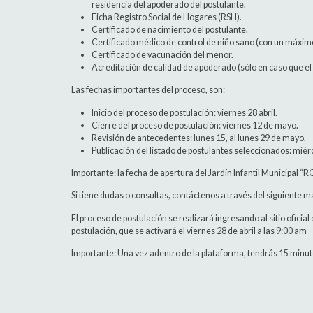
residencia del apoderado del postulante.
Ficha Registro Social de Hogares (RSH).
Certificado de nacimiento del postulante.
Certificado médico de control de niño sano (con un máxim
Certificado de vacunación del menor.
Acreditación de calidad de apoderado (sólo en caso que e
Las fechas importantes del proceso, son:
Inicio del proceso de postulación: viernes 28 abril.
Cierre del proceso de postulación: viernes 12 de mayo.
Revisión de antecedentes: lunes 15, al lunes 29 de mayo.
Publicación del listado de postulantes seleccionados: mié
Importante: la fecha de apertura del Jardín Infantil Municipal “
Si tiene dudas o consultas, contáctenos a través del siguiente m
El proceso de postulación se realizará ingresando al sitio oficial
postulación, que se activará el viernes 28 de abril a las 9:00 am
Importante: Una vez adentro de la plataforma, tendrás 15 minuto