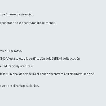
o de 6 meses de vigencia).
l apoderado no sea padre/madre del menor).
rcoles 31 de mayo.
RONDA” está sujeta a la certificación de la SEREMI de Educación.
ail: educación@vitacura.cl.
 de la Municipalidad, vitacura.cl, donde encontrarás el link al formulario de
s para realizar la postulación.