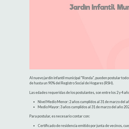
Al nuevo jardín infantil municipal "Ronda", pueden postular todo
de hasta un 90% del Registro Social de Hogares (RSH).
Las edades requeridas de los postulantes, son entre los 2 y 4 añ
Nivel Medio Menor: 2 años cumplidos al 31 de marzo del a
Medio Mayor: 3 años cumplidos al 31 de marzo del año 20
Para postular, es necesario contar con:
Certificado de residencia emitido por junta de vecinos, cu