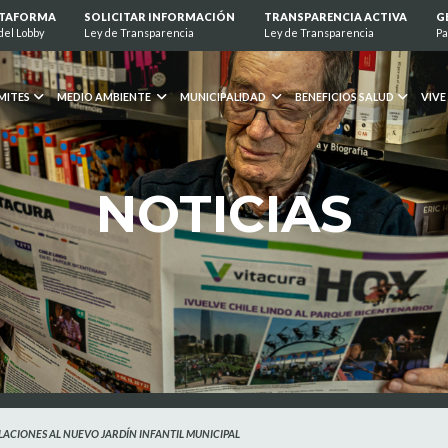
ATAFORMA
SOLICITAR INFORMACIÓN
TRANSPARENCIA ACTIVA
G
del Lobby
Ley de Transparencia
Ley de Transparencia
Pa
MITES
MEDIO AMBIENTE
MUNICIPALIDAD
BENEFICIOS SALUD
VIVE
NOTICIAS
ULACIONES AL NUEVO JARDÍN INFANTIL MUNICIPAL