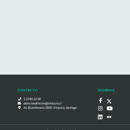
CONTACTO
SÍGUENOS
2 2240 22 00
atencionalvecino@vitacura.cl
Av. Bicentenario 3800, Vitacura, Santiago