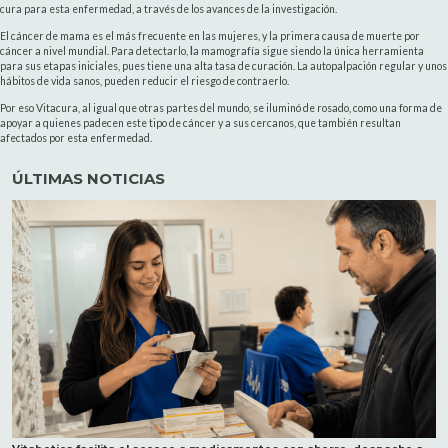
cura para esta enfermedad, a través de los avances de la investigación.
El cáncer de mama es el más frecuente en las mujeres, y la primera causa de muerte por
cáncer a nivel mundial. Para detectarlo,
l
a mamografía sigue siendo la única herramienta
para sus etapas iniciales, pues tiene una alta tasa de curación. La autopalpación regular y unos
hábitos de vida sanos, pueden reducir el riesgo de contraerlo.
Por eso Vitacura, al igual que otras partes del mundo, se iluminó de rosado, como una forma de
apoyar a quienes padecen este tipo de cáncer y a sus cercanos, que también resultan
afectados por esta enfermedad.
ÚLTIMAS NOTICIAS