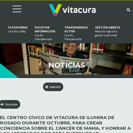
PLATAFORMA
SOLICITAR
TRANSPARENCIA
GESTIÓN ABIERTA
Ley del Lobby
INFORMACIÓN
ACTIVA
Panel de ingresos,
Ley de
Ley de
gastos y personal
Saltar al contenido
Transparencia
Transparencia
NOTICIAS
Imprimir
Escuchar
EL CENTRO CÍVICO DE VITACURA SE ILUMINA DE
ROSADO DURANTE OCTUBRE, PARA CREAR
CONCIENCIA SOBRE EL CÁNCER DE MAMA, Y HONRAR A