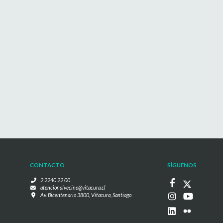
CONTACTO
SÍGUENOS
2 2240 22 00
atencionalvecino@vitacura.cl
Av. Bicentenario 3800, Vitacura, Santiago