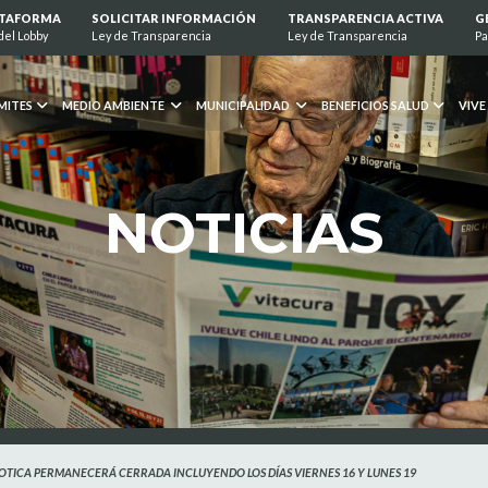
ATAFORMA
SOLICITAR INFORMACIÓN
TRANSPARENCIA ACTIVA
G
del Lobby
Ley de Transparencia
Ley de Transparencia
Pa
MITES
MEDIO AMBIENTE
MUNICIPALIDAD
BENEFICIOS SALUD
VIVE
NOTICIAS
ABOTICA PERMANECERÁ CERRADA INCLUYENDO LOS DÍAS VIERNES 16 Y LUNES 19