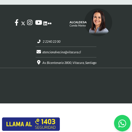
ALCALDESA
Camila Merino
2 2240 22 00
atencionalvecino@vitacura.cl
Av. Bicentenario 3800, Vitacura, Santiago