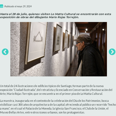
Publicado el mayo 29, 2024
Hasta el 28 de julio, quienes visiten Lo Matta Cultural se encontrarán con esta
exposición de obras del dibujante Mario Rojas Torrejón.
Un total de 24 ilustraciones de edificios típicos de Santiago, forman parte de la nueva
exposición “Ciudad Ilustrada”, del retratista y licenciado en Conservación y Restauración del
Arte, Mario Rojas Torrejón, que se encuentra en el primer piso de Lo Matta Cultural.
La muestra, inaugurada en el contexto de la celebración del Día de los Patrimonios, busca
visibilizar casi 300 años de arquitectura de la capital, ofreciendo al público un recorrido “hecho
a mano”, en el cual el Palacio de la Moneda, la Iglesia San Francisco, el Club de la Unión, el
Museo Bellas Artes, entre otros íconos urbanos, son los protagonistas.