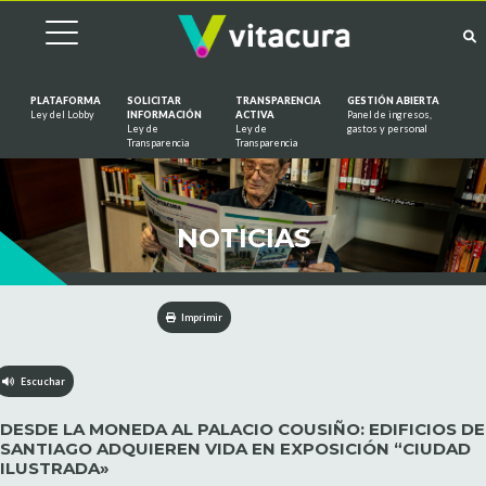
PLATAFORMA
SOLICITAR
TRANSPARENCIA
GESTIÓN ABIERTA
Ley del Lobby
INFORMACIÓN
ACTIVA
Panel de ingresos,
Ley de
Ley de
gastos y personal
Saltar al contenido
Transparencia
Transparencia
NOTICIAS
Imprimir
Escuchar
DESDE LA MONEDA AL PALACIO COUSIÑO: EDIFICIOS DE
SANTIAGO ADQUIEREN VIDA EN EXPOSICIÓN “CIUDAD
ILUSTRADA»