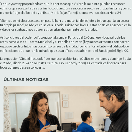
“Lo que yo estoy proponiendo es que las personas que visiten la muestra puedan reconocer
edificios que son parte de su tránsito cotidiano. Es reencontrarse con su propia historia y con su
memoria”, dijo el dibujante y artista, Mario Rojas Torrejón, en conversación con Hora 24.
“Siento que mi obra traspasa un poco la barrera material del objeto, y te transporta un poco a
tu propio pasado”, añade, en relación a la cotidianidad con la cual estos edificios aparecen en la
vida de los santiaguinos y quienes transitan diariamente por la ciudad.
Así, cónclaves del poder político nacional, como el Palacio del Ex Congreso Nacional, o de las
artes, como lo son el Teatro Municipal y el Pabellón de París (hoy museo Artequín), comparten
espacio con otros hitos más contemporáneos de la ciudad, como la Torre Entel y el Edificio Lido,
edificaciones que narran la mirada que sus artífices buscaban para el Santiago del Siglo XX.
La exposición “Ciudad Ilustrada” permanecerá abierta al público, entre lunes y domingo, hasta
el 28 de julio de 2024 en Lo Matta Cultural (Av. Kennedy 9350). La entrada es liberada para
todos quienes deseen conocerla.
ÚLTIMAS NOTICIAS