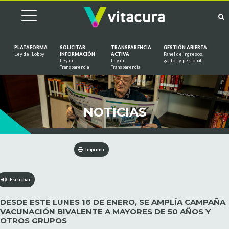
PLATAFORMA
SOLICITAR
TRANSPARENCIA
GESTIÓN ABIERTA
Ley del Lobby
INFORMACIÓN
ACTIVA
Panel de ingresos,
Ley de
Ley de
gastos y personal
Saltar al contenido
Transparencia
Transparencia
NOTICIAS
Imprimir
Escuchar
DESDE ESTE LUNES 16 DE ENERO, SE AMPLÍA CAMPAÑA
VACUNACIÓN BIVALENTE A MAYORES DE 50 AÑOS Y
OTROS GRUPOS