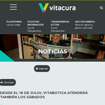
PLATAFORMA
SOLICITAR
TRANSPARENCIA
GESTIÓN ABIERTA
Ley del Lobby
INFORMACIÓN
ACTIVA
Panel de ingresos,
Ley de
Ley de
gastos y personal
Saltar al contenido
Transparencia
Transparencia
NOTICIAS
Imprimir
Escuchar
DESDE EL 18 DE JULIO, VITABOTICA ATENDERÁ
TAMBIÉN LOS SÁBADOS