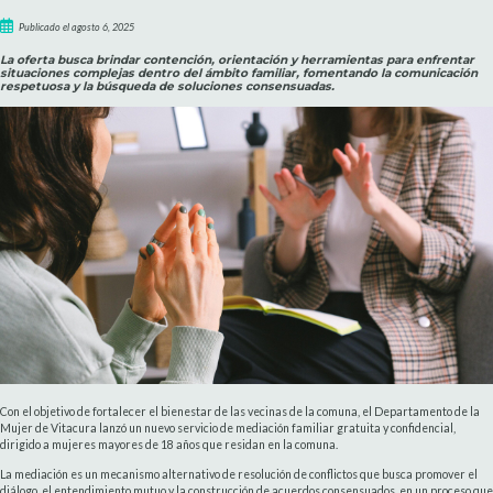
Publicado el agosto 6, 2025
La oferta busca brindar contención, orientación y herramientas para enfrentar
situaciones complejas dentro del ámbito familiar, fomentando la comunicación
respetuosa y la búsqueda de soluciones consensuadas.
Con el objetivo de fortalecer el bienestar de las vecinas de la comuna, el Departamento de la
Mujer de Vitacura lanzó un nuevo servicio de mediación familiar gratuita y confidencial,
dirigido a mujeres mayores de 18 años que residan en la comuna.
La mediación es un mecanismo alternativo de resolución de conflictos que busca promover el
diálogo, el entendimiento mutuo y la construcción de acuerdos consensuados, en un proceso que