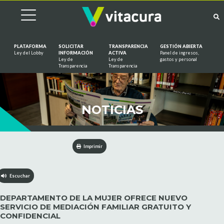
PLATAFORMA
SOLICITAR
TRANSPARENCIA
GESTIÓN ABIERTA
Ley del Lobby
INFORMACIÓN
ACTIVA
Panel de ingresos,
Ley de
Ley de
gastos y personal
Saltar al contenido
Transparencia
Transparencia
NOTICIAS
Imprimir
Escuchar
DEPARTAMENTO DE LA MUJER OFRECE NUEVO
SERVICIO DE MEDIACIÓN FAMILIAR GRATUITO Y
CONFIDENCIAL