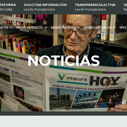
ATAFORMA
SOLICITAR INFORMACIÓN
TRANSPARENCIA ACTIVA
G
del Lobby
Ley de Transparencia
Ley de Transparencia
Pa
MITES
MEDIO AMBIENTE
MUNICIPALIDAD
BENEFICIOS SALUD
VIVE
NOTICIAS