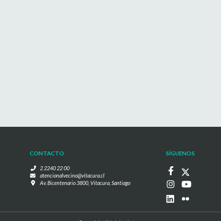
CONTACTO
SÍGUENOS
2 2240 22 00
atencionalvecino@vitacura.cl
Av. Bicentenario 3800, Vitacura, Santiago