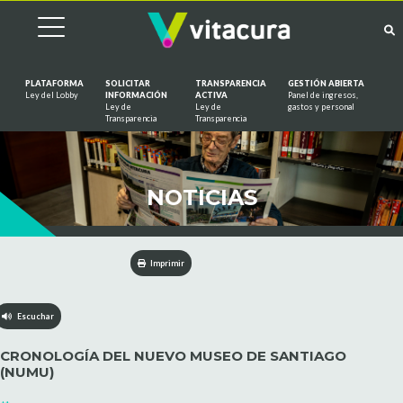
PLATAFORMA
SOLICITAR
TRANSPARENCIA
GESTIÓN ABIERTA
Ley del Lobby
INFORMACIÓN
ACTIVA
Panel de ingresos,
Ley de
Ley de
gastos y personal
Saltar al contenido
Transparencia
Transparencia
NOTICIAS
Imprimir
Escuchar
CRONOLOGÍA DEL NUEVO MUSEO DE SANTIAGO
(NUMU)