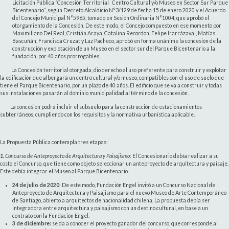
Licitación Pública “Concesión Territorial Centro Cultural y/o Museo en Sector Sur Parque
Bicentenario”, según Decreto Alcaldicio N°3/129 de fecha 15 de enero 2020 y el Acuerdo
del Concejo Municipal N°5965, tomado en Sesión Ordinaria N°1004, que aprobó el
otorgamiento de la Concesión. De este modo, el Concejo compuesto en ese momento por
Maximiliano Del Real, Cristián Araya, Catalina Recordon, Felipe Irarrázaval, Matías
Bascuñán, Francisca Cruzat y Luz Pacheco, aprobó en forma unánime la concesión de la
construcción y explotación de un Museo en el sector sur del Parque Bicentenario a la
fundación, por 40 años prorrogables.
La Concesión territorial otorgada, dio derecho al uso preferente para construir y explotar
la edificación que albergará un centro cultural y/o museo, compatibles con el uso de suelo que
tiene el Parque Bicentenario, por un plazo de 40 años. El edificio que se va a construir y todas
sus instalaciones pasarán al dominio municipalidad al término de la concesión.
La concesión podrá incluir el subsuelo para la construcción de estacionamientos
subterráneos, cumpliendo con los requisitos y la normativa urbanística aplicable.
La Propuesta Pública contempla tres etapas:
1.
Concurso de Anteproyecto de Arquitectura y Paisajismo
: El Concesionario debía realizar a su
costo el Concurso, que tiene como objeto seleccionar un anteproyecto de arquitectura y paisaje.
Este debía integrar el Museo al Parque Bicentenario.
24 de julio de 2020
: De este modo, Fundación Engel invitó a un Concurso Nacional de
Anteproyecto de Arquitectura y Paisajismo para el nuevo Museo de Arte Contemporáneo
de Santiago, abierto a arquitectos de nacionalidad chilena. La propuesta debía ser
integradora entre arquitectura y paisajismo con un destino cultural, en base a un
contrato con la Fundación Engel.
3 de diciembre:
se da a conocer el proyecto ganador del concurso, que corresponde al