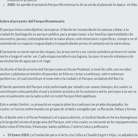
2003:
Se aprobó el proyecto Parque Bicentenario, de acuerdo al plano de la época -en foto.
Sobre el proyecto del Parque Bicentenario
El parque tiene como objetivo, incorporar el borde no reconocido de la comuna y dotar a la
ciudad de Santiago de un parque público, para proporcionar a las familias oportunidades de
encuentro, paseos, contemplación de la naturaleza y entretenciones específicas, siempre en el
contexto de un espacio resguardado y tranquilo dónde prima el contacto con la naturaleza.
El proyecto se construyó en dos etapas, las áreas norte y sur, construyéndose primero el sector
norte y luego el sector sur. Cada etapa consideró una laguna, las que sirven de estanques de
acumulación de agua para el riego.
Se diseño el borde oriente del Parque como un Paseo Peatonal, a nivel de calle, con veredas
anchas y plátanos orientales dispuestos en hileras rectas y continuas, entre extensas
jardineras, el cual constituye el nexo entre la ciudad y el Parque, un balcón del Barrio.
El borde poniente del Parque está conformado por taludes con suaves lomajes, los cuales se
constituyen como pantalla visual y aislante acústico, de la costanera norte, pero que a la vez se
une visualmente con la ladera del cerro del Parque Metropolitano.
Entre ambos límites, se proyectó un espacio abierto y continuo con prados despejados, los
cuales se fueron conformando con grupos de árboles escogidos por su floración, follaje y forma.
En el borde entre el Paseo Peatonal y el espacio abierto, se ha distribuido en forma homogénea
a lo largo del mismo el programa del Parque, entre los cuales se encuentran los equipamientos
tales como El Mestizo, Vitamayor, baños públicos, Centro Cívico y anfiteatro.
15 Enero 2020
: La Fundación para el Arte y la Cultura Claudio Engel e Hijos, se adjudicó la