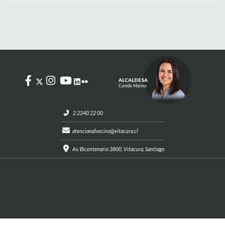
ALCALDESA
Camila Merino
2 2240 22 00
atencionalvecino@vitacura.cl
Av. Bicentenario 3800, Vitacura, Santiago