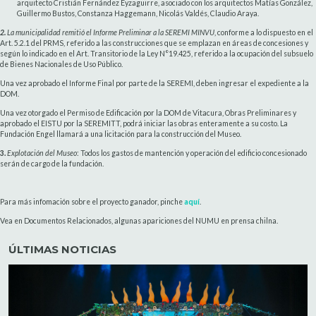
arquitecto Cristián Fernández Eyzaguirre, asociado con los arquitectos Matías González,
Guillermo Bustos, Constanza Haggemann, Nicolás Valdés, Claudio Araya.
2.
La municipalidad remitió el Informe Preliminar a la SEREMI MINVU
, conforme a lo dispuesto en el
Art. 5.2.1 del PRMS, referido a las construcciones que se emplazan en áreas de concesiones y
según lo indicado en el Art. Transitorio de la Ley N°19.425, referido a la ocupación del subsuelo
de Bienes Nacionales de Uso Público.
Una vez aprobado el Informe Final por parte de la SEREMI, deben ingresar el expediente a la
DOM.
Una vez otorgado el Permiso de Edificación por la DOM de Vitacura, Obras Preliminares y
aprobado el EISTU por la SEREMITT, podrá iniciar las obras enteramente a su costo. La
Fundación Engel llamará a una licitación para la construcción del Museo.
3.
Explotación del Museo
: Todos los gastos de mantención y operación del edificio concesionado
serán de cargo de la fundación.
Para más infomación sobre el proyecto ganador, pinche
aquí
.
Vea en Documentos Relacionados, algunas apariciones del NUMU en prensa chilna.
ÚLTIMAS NOTICIAS