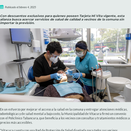
Publicado el febrero 4, 2025
Con descuentos exclusivos para quienes poseen Tarjeta Mi Vita vigente, esta
alianza busca acercar servicios de salud de calidad a vecinos de la comuna sin
importar la previsión.
En un esfuerzo por mejorar el acceso a la salud en la comuna y entregar atenciones médicas,
odontológicas y de salud mental a bajo costo, la Municipalidad de Vitacura firmó un convenio
con el Policlínico Tabancura, que beneficia a los vecinos con consultas y tratamientos médicos a
precios más accesibles.
“Vitacura cuenta con una Red de Protección de Salud diseñada para todos sus vecinos,