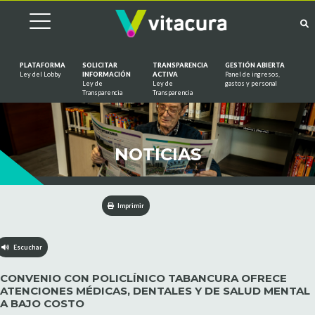
PLATAFORMA
SOLICITAR
TRANSPARENCIA
GESTIÓN ABIERTA
Ley del Lobby
INFORMACIÓN
ACTIVA
Panel de ingresos,
Ley de
Ley de
gastos y personal
Saltar al contenido
Transparencia
Transparencia
NOTICIAS
Imprimir
Escuchar
CONVENIO CON POLICLÍNICO TABANCURA OFRECE
ATENCIONES MÉDICAS, DENTALES Y DE SALUD MENTAL
A BAJO COSTO