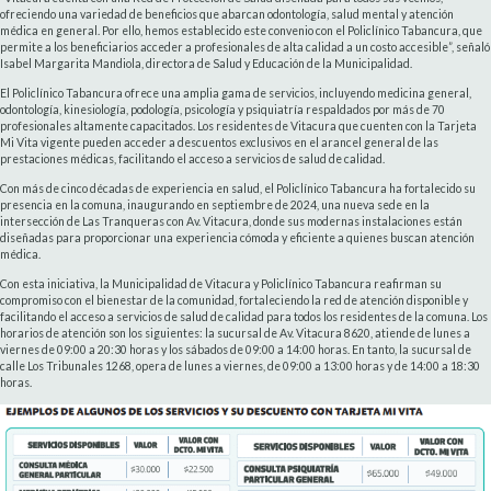
ofreciendo una variedad de beneficios que abarcan odontología, salud mental y atención
médica en general. Por ello, hemos establecido este convenio con el Policlínico Tabancura, que
permite a los beneficiarios acceder a profesionales de alta calidad a un costo accesible”, señaló
Isabel Margarita Mandiola, directora de Salud y Educación de la Municipalidad.
El Policlínico Tabancura ofrece una amplia gama de servicios, incluyendo medicina general,
odontología, kinesiología, podología, psicología y psiquiatría respaldados por más de 70
profesionales altamente capacitados. Los residentes de Vitacura que cuenten con la Tarjeta
Mi Vita vigente pueden acceder a descuentos exclusivos en el arancel general de las
prestaciones médicas, facilitando el acceso a servicios de salud de calidad.
Con más de cinco décadas de experiencia en salud, el Policlínico Tabancura ha fortalecido su
presencia en la comuna, inaugurando en septiembre de 2024, una nueva sede en la
intersección de Las Tranqueras con Av. Vitacura, donde sus modernas instalaciones están
diseñadas para proporcionar una experiencia cómoda y eficiente a quienes buscan atención
médica.
Con esta iniciativa, la Municipalidad de Vitacura y Policlínico Tabancura reafirman su
compromiso con el bienestar de la comunidad, fortaleciendo la red de atención disponible y
facilitando el acceso a servicios de salud de calidad para todos los residentes de la comuna. Los
horarios de atención son los siguientes: la sucursal de Av. Vitacura 8620, atiende de lunes a
viernes de 09:00 a 20:30 horas y los sábados de 09:00 a 14:00 horas. En tanto, la sucursal de
calle Los Tribunales 1268, opera de lunes a viernes, de 09:00 a 13:00 horas y de 14:00 a 18:30
horas.