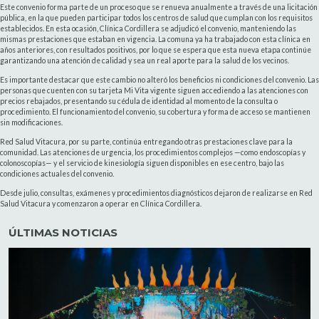
Este convenio forma parte de un proceso que se renueva anualmente a través de una licitación
pública, en la que pueden participar todos los centros de salud que cumplan con los requisitos
establecidos. En esta ocasión, Clínica Cordillera se adjudicó el convenio, manteniendo las
mismas prestaciones que estaban en vigencia. La comuna ya ha trabajado con esta clínica en
años anteriores, con resultados positivos, por lo que se espera que esta nueva etapa continúe
garantizando una atención de calidad y sea un real aporte para la salud de los vecinos.
Es importante destacar que este cambio no alteró los beneficios ni condiciones del convenio. Las
personas que cuenten con su tarjeta Mi Vita vigente siguen accediendo a las atenciones con
precios rebajados, presentando su cédula de identidad al momento de la consulta o
procedimiento. El funcionamiento del convenio, su cobertura y forma de acceso se mantienen
sin modificaciones.
Red Salud Vitacura, por su parte, continúa entregando otras prestaciones clave para la
comunidad. Las atenciones de urgencia, los procedimientos complejos —como endoscopías y
colonoscopías— y el servicio de kinesiología siguen disponibles en ese centro, bajo las
condiciones actuales del convenio.
Desde julio, consultas, exámenes y procedimientos diagnósticos dejaron de realizarse en Red
Salud Vitacura y comenzaron a operar en Clínica Cordillera.
ÚLTIMAS NOTICIAS