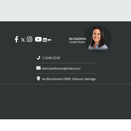
ALCALDESA
Camila Merino
2 2240 22 00
atencionalvecino@vitacura.cl
Av. Bicentenario 3800, Vitacura, Santiago