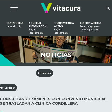
PLATAFORMA
SOLICITAR
TRANSPARENCIA
GESTIÓN ABIERTA
Ley del Lobby
INFORMACIÓN
ACTIVA
Panel de ingresos,
Ley de
Ley de
gastos y personal
Saltar al contenido
Transparencia
Transparencia
NOTICIAS
Imprimir
Escuchar
CONSULTAS Y EXÁMENES CON CONVENIO MUNICIPAL
SE TRASLADAN A CLÍNICA CORDILLERA