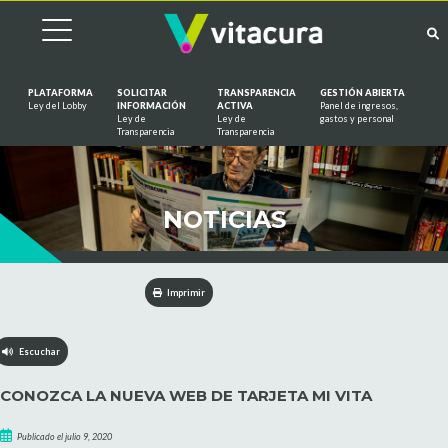
PLATAFORMA
SOLICITAR
TRANSPARENCIA
GESTIÓN ABIERTA
Ley del Lobby
INFORMACIÓN
ACTIVA
Panel de ingresos,
Ley de
Ley de
gastos y personal
Saltar al contenido
Transparencia
Transparencia
NOTICIAS
Imprimir
Escuchar
CONOZCA LA NUEVA WEB DE TARJETA MI VITA
Publicado el julio 9, 2020