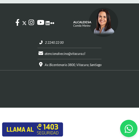
ALCALDESA
Camila Merino
2 2240 22 00
atencionalvecino@vitacura.cl
Av. Bicentenario 3800, Vitacura, Santiago