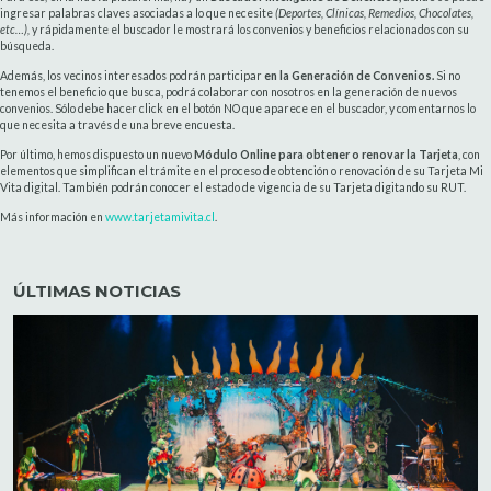
ingresar palabras claves asociadas a lo que necesite
(Deportes, Clínicas, Remedios, Chocolates,
etc…),
y rápidamente el buscador le mostrará los convenios y beneficios relacionados con su
búsqueda.
Además, los vecinos interesados podrán participar
en la Generación de Convenios.
Si no
tenemos el beneficio que busca, podrá colaborar con nosotros en la generación de nuevos
convenios. Sólo debe hacer click en el botón NO que aparece en el buscador, y comentarnos lo
que necesita a través de una breve encuesta.
Por último, hemos dispuesto un nuevo
Módulo Online para obtener o renovar la Tarjeta
, con
elementos que simplifican el trámite en el proceso de obtención o renovación de su Tarjeta Mi
Vita digital. También podrán conocer el estado de vigencia de su Tarjeta digitando su RUT.
Más información en
www.tarjetamivita.cl
.
ÚLTIMAS NOTICIAS