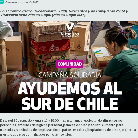
Publicado el agosto 25, 2023
En el Centro Cívico (Bicentenario 3800), Vitacentro (Las Tranqueras 2566) y
Vitavecino sede Nicolás Gogol (Nicolás Gogol 1637).
Desde el 23 de agosto, y entre 10 y 18:00 hrs., estaremos recolectando
alimentos no
perecibles, artículos de higiene personal, pañales de niño y adulto, alimento para
mascotas, y artículos de limpieza (cloro, paños, escobas, limpiadores de pisos, etc),
para
ir en ayuda de los damnificados por lo temporales.