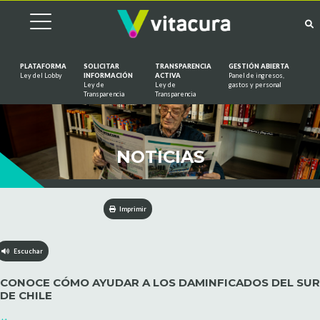
PLATAFORMA
SOLICITAR
TRANSPARENCIA
GESTIÓN ABIERTA
Ley del Lobby
INFORMACIÓN
ACTIVA
Panel de ingresos,
Ley de
Ley de
gastos y personal
Saltar al contenido
Transparencia
Transparencia
NOTICIAS
Imprimir
Escuchar
CONOCE CÓMO AYUDAR A LOS DAMINFICADOS DEL SUR
DE CHILE