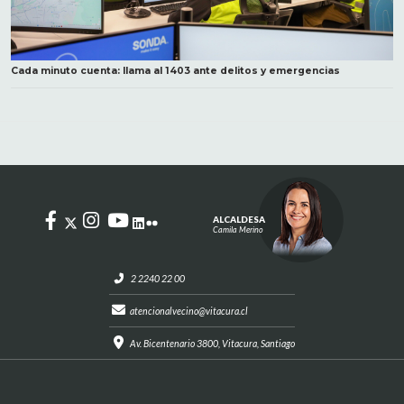
Cada minuto cuenta: llama al 1403 ante delitos y emergencias
ALCALDESA
Camila Merino
2 2240 22 00
atencionalvecino@vitacura.cl
Av. Bicentenario 3800, Vitacura, Santiago