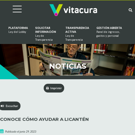
PLATAFORMA
SOLICITAR
TRANSPARENCIA
GESTIÓN ABIERTA
Ley del Lobby
INFORMACIÓN
ACTIVA
Panel de ingresos,
Ley de
Ley de
gastos y personal
Saltar al contenido
Transparencia
Transparencia
NOTICIAS
Imprimir
Escuchar
CONOCE CÓMO AYUDAR A LICANTÉN
Publicado el junio 29, 2023