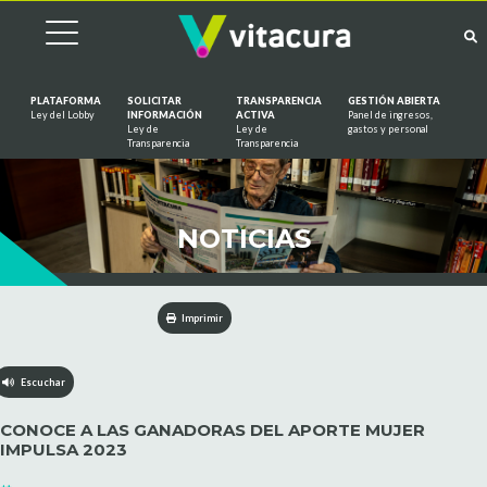
PLATAFORMA
SOLICITAR
TRANSPARENCIA
GESTIÓN ABIERTA
Ley del Lobby
INFORMACIÓN
ACTIVA
Panel de ingresos,
Ley de
Ley de
gastos y personal
Saltar al contenido
Transparencia
Transparencia
NOTICIAS
Imprimir
Escuchar
CONOCE A LAS GANADORAS DEL APORTE MUJER
IMPULSA 2023