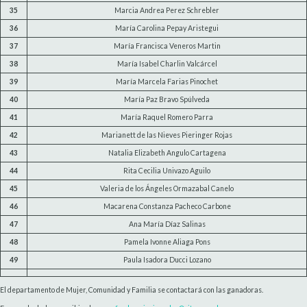
35
Marcia Andrea Perez Schrebler
36
María Carolina Pepay Aristegui
37
María Francisca Veneros Martin
38
María Isabel Charlin Valcárcel
39
María Marcela Farias Pinochet
40
María Paz Bravo Spúlveda
41
María Raquel Romero Parra
42
Marianett de las Nieves Pieringer Rojas
43
Natalia Elizabeth Angulo Cartagena
44
Rita Cecilia Univazo Aguilo
45
Valeria de los Ángeles Ormazabal Canelo
46
Macarena Constanza Pacheco Carbone
47
Ana María Díaz Salinas
48
Pamela Ivonne Aliaga Pons
49
Paula Isadora Ducci Lozano
El departamento de Mujer, Comunidad y Familia se contactará con las ganadoras.