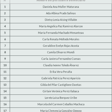
N°
Nombre del postulante beneficiario
1
Daniela Ana Muller Maturana
2
Ada Albina Prado Salinas
3
Dietsy Lenia Aising Villalón
4
María Angelica Paz Ramirez Alarcon
5
María Fernanda Machado Menanteau
6
Carla Renata Moltedo Morales
7
Geraldine Evelyn Rojas Acosta
8
Camila Olivares Mundi
9
Carla Javiera Fernandez Cuevas
10
Claudia Ivonne Toledo Álvarez
11
Erika Vera Peralta
12
Gabriela Patricia Perez Aparicio
13
Gilda del Pilar Castiglione Dueñas
14
Girlain Verónica Peréz Ilabaca
15
Loreto Luisa Borquez Uribe
16
Marcela del Carmen Ceballos Machuca
17
María Clemencia González Donoso