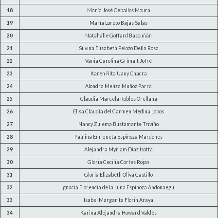
18
María José Ceballos Moura
19
María Loreto Bajas Salas
20
Natahalie Goffard Bascuñán
21
Silvina Elisabeth Pelozo Della Rosa
22
Vania Carolina Grimalt Jofré
23
Karen Rita Uauy Chacra
24
Alondra Meliza Muñoz Parra
25
Claudia Marcela Robles Orellana
26
Elisa Claudia del Carmen Medina Lobos
27
Nancy Zulema Bustamante Triviño
28
Paulina Enriqueta Espinoza Mardones
29
Alejandra Myriam Díaz Isotta
30
Gloria Cecilia Cortes Rojas
31
Gloria Elizabeth Oliva Castillo
32
Ignacia Florencia de la Luna Espinoza Andonaegui
33
Isabel Margarita Florin Araya
34
Karina Alejandra Howard Valdes