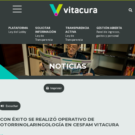
PLATAFORMA
SOLICITAR
TRANSPARENCIA
GESTIÓN ABIERTA
Ley del Lobby
INFORMACIÓN
ACTIVA
Panel de ingresos,
Ley de
Ley de
gastos y personal
Saltar al contenido
Transparencia
Transparencia
NOTICIAS
Imprimir
Escuchar
CON ÉXITO SE REALIZÓ OPERATIVO DE
OTORRINOLARINGOLOGÍA EN CESFAM VITACURA