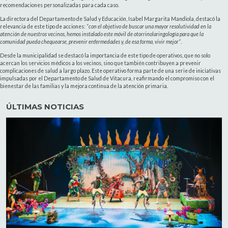
recomendaciones personalizadas para cada caso.
La directora del Departamento de Salud y Educación, Isabel Margarita Mandiola, destacó la
relevancia de este tipo de acciones:
“con el objetivo de buscar una mayor resolutividad en la
atención de nuestros vecinos, hemos instalado este móvil de otorrinolaringología para que la
comunidad pueda chequearse, prevenir enfermedades y, de esa forma, vivir mejor”
.
Desde la municipalidad se destacó la importancia de este tipo de operativos, que no solo
acercan los servicios médicos a los vecinos, sino que también contribuyen a prevenir
complicaciones de salud a largo plazo. Este operativo forma parte de una serie de iniciativas
impulsadas por el Departamento de Salud de Vitacura, reafirmando el compromiso con el
bienestar de las familias y la mejora continua de la atención primaria.
ÚLTIMAS NOTICIAS