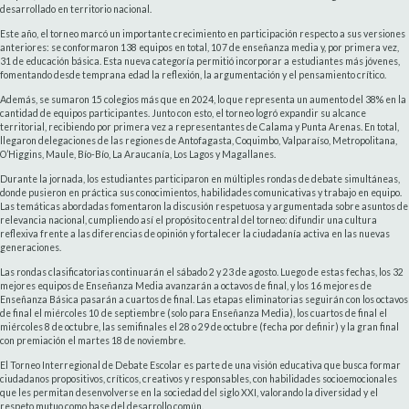
desarrollado en territorio nacional.
Este año, el torneo marcó un importante crecimiento en participación respecto a sus versiones
anteriores: se conformaron 138 equipos en total, 107 de enseñanza media y, por primera vez,
31 de educación básica. Esta nueva categoría permitió incorporar a estudiantes más jóvenes,
fomentando desde temprana edad la reflexión, la argumentación y el pensamiento crítico.
Además, se sumaron 15 colegios más que en 2024, lo que representa un aumento del 38% en la
cantidad de equipos participantes. Junto con esto, el torneo logró expandir su alcance
territorial, recibiendo por primera vez a representantes de Calama y Punta Arenas. En total,
llegaron delegaciones de las regiones de Antofagasta, Coquimbo, Valparaíso, Metropolitana,
O’Higgins, Maule, Bío-Bío, La Araucanía, Los Lagos y Magallanes.
Durante la jornada, los estudiantes participaron en múltiples rondas de debate simultáneas,
donde pusieron en práctica sus conocimientos, habilidades comunicativas y trabajo en equipo.
Las temáticas abordadas fomentaron la discusión respetuosa y argumentada sobre asuntos de
relevancia nacional, cumpliendo así el propósito central del torneo: difundir una cultura
reflexiva frente a las diferencias de opinión y fortalecer la ciudadanía activa en las nuevas
generaciones.
Las rondas clasificatorias continuarán el sábado 2 y 23 de agosto. Luego de estas fechas, los 32
mejores equipos de Enseñanza Media avanzarán a octavos de final, y los 16 mejores de
Enseñanza Básica pasarán a cuartos de final. Las etapas eliminatorias seguirán con los octavos
de final el miércoles 10 de septiembre (solo para Enseñanza Media), los cuartos de final el
miércoles 8 de octubre, las semifinales el 28 o 29 de octubre (fecha por definir) y la gran final
con premiación el martes 18 de noviembre.
El Torneo Interregional de Debate Escolar es parte de una visión educativa que busca formar
ciudadanos propositivos, críticos, creativos y responsables, con habilidades socioemocionales
que les permitan desenvolverse en la sociedad del siglo XXI, valorando la diversidad y el
respeto mutuo como base del desarrollo común.