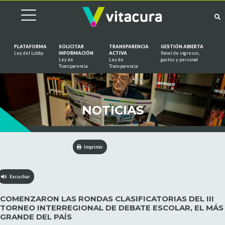
PLATAFORMA
SOLICITAR
TRANSPARENCIA
GESTIÓN ABIERTA
Ley del Lobby
INFORMACIÓN
ACTIVA
Panel de ingresos,
Ley de
Ley de
gastos y personal
Saltar al contenido
Transparencia
Transparencia
NOTICIAS
Imprimir
Escuchar
COMENZARON LAS RONDAS CLASIFICATORIAS DEL III
TORNEO INTERREGIONAL DE DEBATE ESCOLAR, EL MÁS
GRANDE DEL PAÍS