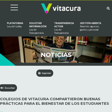
PLATAFORMA
SOLICITAR
TRANSPARENCIA
GESTIÓN ABIERTA
Ley del Lobby
INFORMACIÓN
ACTIVA
Panel de ingresos,
Ley de
Ley de
gastos y personal
Saltar al contenido
Transparencia
Transparencia
NOTICIAS
Imprimir
Escuchar
COLEGIOS DE VITACURA COMPARTIERON BUENAS
PRÁCTICAS PARA EL BIENESTAR DE LOS ESTUDIANTES