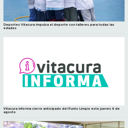
Deportes Vitacura impulsa el deporte con talleres para todas las
edades
Vitacura informa cierre anticipado del Punto Limpio este jueves 6 de
agosto