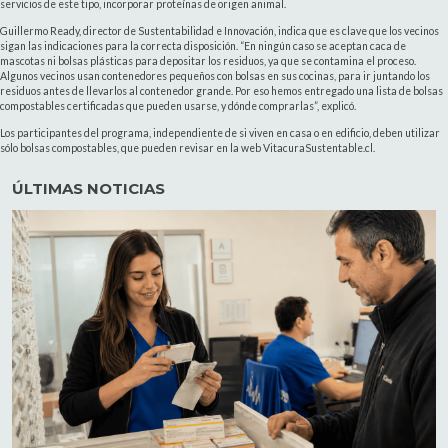
servicios de este tipo, incorporar proteínas de origen animal.
Guillermo Ready, director de Sustentabilidad e Innovación, indica que es clave que los vecinos
sigan las indicaciones para la correcta disposición. “En ningún caso se aceptan caca de
mascotas ni bolsas plásticas para depositar los residuos, ya que se contamina el proceso.
Algunos vecinos usan contenedores pequeños con bolsas en sus cocinas, para ir juntando los
residuos antes de llevarlos al contenedor grande. Por eso hemos entregado una lista de bolsas
compostables certificadas que pueden usarse, y dónde comprarlas”, explicó.
Los participantes del programa, independiente de si viven en casa o en edificio, deben utilizar
sólo bolsas compostables, que pueden revisar en la web VitacuraSustentable.cl.
ÚLTIMAS NOTICIAS