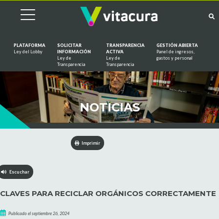
PLATAFORMA
SOLICITAR
TRANSPARENCIA
GESTIÓN ABIERTA
Ley del Lobby
INFORMACIÓN
ACTIVA
Panel de ingresos,
Ley de
Ley de
gastos y personal
Saltar al contenido
Transparencia
Transparencia
NOTICIAS
Imprimir
Escuchar
CLAVES PARA RECICLAR ORGÁNICOS CORRECTAMENTE
Publicado el septiembre 26, 2024