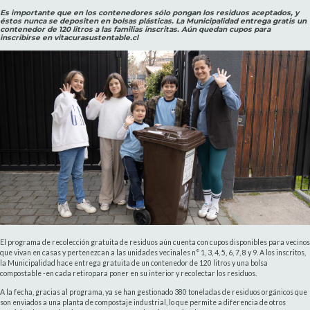
Es importante que en los contenedores sólo pongan los residuos aceptados, y
éstos nunca se depositen en bolsas plásticas. La Municipalidad entrega gratis un
contenedor de 120 litros a las familias inscritas. Aún quedan cupos para
inscribirse en vitacurasustentable.cl
El programa de recolección gratuita de residuos aún cuenta con cupos disponibles para vecinos
que vivan en casas y pertenezcan a las unidades vecinales n° 1, 3, 4, 5, 6, 7, 8 y 9. A los inscritos,
la Municipalidad hace entrega gratuita de un contenedor de 120 litros y una bolsa
compostable -en cada retiropara poner en su interior y recolectar los residuos.
A la fecha, gracias al programa, ya se han gestionado 380 toneladas de residuos orgánicos que
son enviados a una planta de compostaje industrial, lo que permite a diferencia de otros