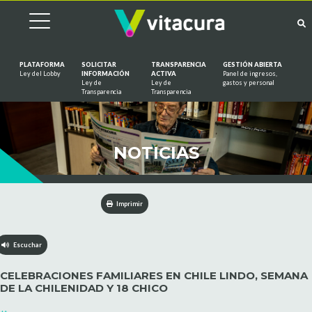
PLATAFORMA
SOLICITAR
TRANSPARENCIA
GESTIÓN ABIERTA
Ley del Lobby
INFORMACIÓN
ACTIVA
Panel de ingresos,
Ley de
Ley de
gastos y personal
Saltar al contenido
Transparencia
Transparencia
NOTICIAS
Imprimir
Escuchar
CELEBRACIONES FAMILIARES EN CHILE LINDO, SEMANA
DE LA CHILENIDAD Y 18 CHICO