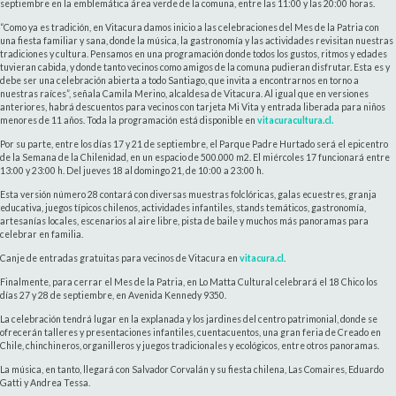
septiembre en la emblemática área verde de la comuna, entre las 11:00 y las 20:00 horas.
“Como ya es tradición, en Vitacura damos inicio a las celebraciones del Mes de la Patria con
una fiesta familiar y sana, donde la música, la gastronomía y las actividades revisitan nuestras
tradiciones y cultura. Pensamos en una programación donde todos los gustos, ritmos y edades
tuvieran cabida, y donde tanto vecinos como amigos de la comuna pudieran disfrutar. Esta es y
debe ser una celebración abierta a todo Santiago, que invita a encontrarnos en torno a
nuestras raíces”, señala Camila Merino, alcaldesa de Vitacura. Al igual que en versiones
anteriores, habrá descuentos para vecinos con tarjeta Mi Vita y entrada liberada para niños
menores de 11 años. Toda la programación está disponible en
vitacuracultura.cl.
Por su parte, entre los días 17 y 21 de septiembre, el Parque Padre Hurtado será el epicentro
de la Semana de la Chilenidad, en un espacio de 500.000 m2. El miércoles 17 funcionará entre
13:00 y 23:00 h. Del jueves 18 al domingo 21, de 10:00 a 23:00 h.
Esta versión número 28 contará con diversas muestras folclóricas, galas ecuestres, granja
educativa, juegos típicos chilenos, actividades infantiles, stands temáticos, gastronomía,
artesanías locales, escenarios al aire libre, pista de baile y muchos más panoramas para
celebrar en familia.
Canje de entradas gratuitas para vecinos de Vitacura en
vitacura.cl
.
Finalmente, para cerrar el Mes de la Patria, en Lo Matta Cultural celebrará el 18 Chico los
días 27 y 28 de septiembre, en Avenida Kennedy 9350.
La celebración tendrá lugar en la explanada y los jardines del centro patrimonial, donde se
ofrecerán talleres y presentaciones infantiles, cuentacuentos, una gran feria de Creado en
Chile, chinchineros, organilleros y juegos tradicionales y ecológicos, entre otros panoramas.
La música, en tanto, llegará con Salvador Corvalán y su fiesta chilena, Las Comaires, Eduardo
Gatti y Andrea Tessa.