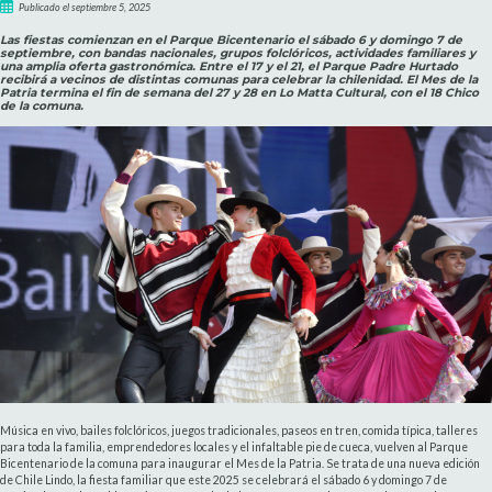
Publicado el septiembre 5, 2025
Las fiestas comienzan en el Parque Bicentenario el sábado 6 y domingo 7 de
septiembre, con bandas nacionales, grupos folclóricos, actividades familiares y
una amplia oferta gastronómica. Entre el 17 y el 21, el Parque Padre Hurtado
recibirá a vecinos de distintas comunas para celebrar la chilenidad. El Mes de la
Patria termina el fin de semana del 27 y 28 en Lo Matta Cultural, con el 18 Chico
de la comuna.
Música en vivo, bailes folclóricos, juegos tradicionales, paseos en tren, comida típica, talleres
para toda la familia, emprendedores locales y el infaltable pie de cueca, vuelven al Parque
Bicentenario de la comuna para inaugurar el Mes de la Patria. Se trata de una nueva edición
de Chile Lindo, la fiesta familiar que este 2025 se celebrará el sábado 6 y domingo 7 de