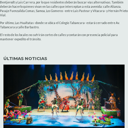
Bentjerodt y Luis Carrera, por lo que residentes deberán buscar vías alternativas. También
deberán hacerlo quienes vivan en las calles que interceptan a esta avenida: calle Alianza,
Pasaje Fuenzalida Comas, Samoa, Los Gomeros -entre Luis Pasteur y Vitacura- y Hernán Prieto
Vial.
Por último, Las Hualtatas -donde se ubica el Colegio Tabancura- estará cerrado entre Av.
Tabancura y calle Barbastro.
El resto de los locales no sufrirán cortes de calles y contarán con presencia policial para
mantener expedito el tránsito.
ÚLTIMAS NOTICIAS