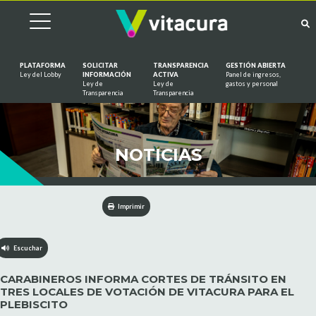
PLATAFORMA
SOLICITAR
TRANSPARENCIA
GESTIÓN ABIERTA
Ley del Lobby
INFORMACIÓN
ACTIVA
Panel de ingresos,
Ley de
Ley de
gastos y personal
Saltar al contenido
Transparencia
Transparencia
NOTICIAS
Imprimir
Escuchar
CARABINEROS INFORMA CORTES DE TRÁNSITO EN
TRES LOCALES DE VOTACIÓN DE VITACURA PARA EL
PLEBISCITO