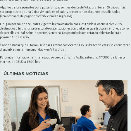
Algunos de los requisitos para postular son: ser residente de Vitacura; tener 60 años o más;
ser propietario de una única vivienda en el país; y presentar los documentos solicitados
(comprobante de pago de contribuciones e ingresos).
De igual forma, se encuentra vigente la convocatoria para los Fondos Concursables 2025,
destinados a financiar proyectos de organizaciones comunitarias que trabajen en áreas como
desarrollo vecinal, salud, deportes, y cultura. Las postulaciones estarán abiertas hasta el
próximo 13 de marzo.
Cabe destacar que el formulario para ambas convocatorias y las bases de estas se encuentran
disponibles en la municipalidad y en Vitacura.cl.
Para más información, el interesado se puede dirigir a Av. Bicentenario N°3800, de lunes a
viernes, de 08:30 a 13:00 hrs.
ÚLTIMAS NOTICIAS