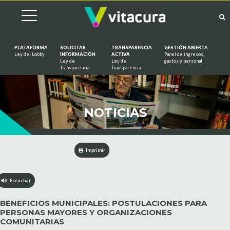
PLATAFORMA
SOLICITAR
TRANSPARENCIA
GESTIÓN ABIERTA
Ley del Lobby
INFORMACIÓN
ACTIVA
Panel de ingresos,
Ley de
Ley de
gastos y personal
Saltar al contenido
Transparencia
Transparencia
NOTICIAS
Imprimir
Escuchar
BENEFICIOS MUNICIPALES: POSTULACIONES PARA
PERSONAS MAYORES Y ORGANIZACIONES
COMUNITARIAS