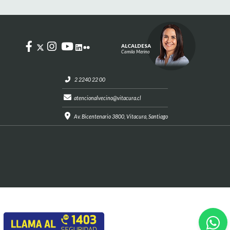
ALCALDESA
Camila Merino
2 2240 22 00
atencionalvecino@vitacura.cl
Av. Bicentenario 3800, Vitacura, Santiago