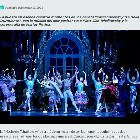
Publicado el diciembre 13, 2021
La puesta en escena recorrió momentos de los ballets “Cascanueces” y “La Bella
Durmiente”, con la música del compositor ruso Piotr Ilich Tchaikovsky y la
coreografía de Marius Petipa.
La “Noche de Tchaikovsky” se trató de un recorrido por los momentos cúlmines de dos
esenciales en el repertorio de la danza universal: Cascanueces y La Bella Durmiente. Ambas