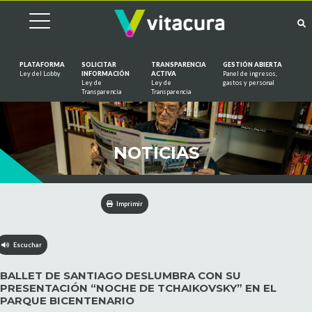
PLATAFORMA
SOLICITAR
TRANSPARENCIA
GESTIÓN ABIERTA
Ley del Lobby
INFORMACIÓN
ACTIVA
Panel de ingresos,
Ley de
Ley de
gastos y personal
Saltar al contenido
Transparencia
Transparencia
NOTICIAS
Imprimir
Escuchar
BALLET DE SANTIAGO DESLUMBRA CON SU
PRESENTACIÓN “NOCHE DE TCHAIKOVSKY” EN EL
PARQUE BICENTENARIO