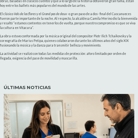
obras, basadas en clásicos cuentos y que a lo largo de la historia obtuvieron gran fama, están
hoy entre los ballets más populares del mundo de las artes.
El clásico
Vals de las flores
y el
Grand pas de deux
-o gran paso de a dos- final del Cascanueces
fueron parte importante de la noche. Al respecto, la alcaldesa Camila Merino dio la bienvenida
y resaltó “estamos contentos en tenerlos de vuelta, porque nuestro compromiso es que se viva
la cultura en Vitacura”.
La obra estuvo conformada por la música original del compositor Piotr Ilich Tchaikovsky y la
coreografía de Marius Petipa, quienes colaboraron durante los últimos años del siglo XIX
fusionando la música y la danza para transmitir belleza y movimiento.
La actividad se realizó con todas las medidas de protección: aforo limitado por orden de
llegada, exigencia del pase de movilidad y mascarilla.
ÚLTIMAS NOTICIAS