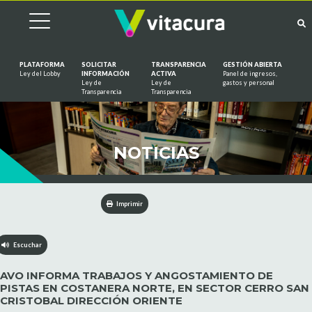
PLATAFORMA
SOLICITAR
TRANSPARENCIA
GESTIÓN ABIERTA
Ley del Lobby
INFORMACIÓN
ACTIVA
Panel de ingresos,
Ley de
Ley de
gastos y personal
Saltar al contenido
Transparencia
Transparencia
NOTICIAS
Imprimir
Escuchar
AVO INFORMA TRABAJOS Y ANGOSTAMIENTO DE
PISTAS EN COSTANERA NORTE, EN SECTOR CERRO SAN
CRISTOBAL DIRECCIÓN ORIENTE