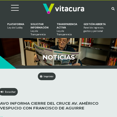
PLATAFORMA
SOLICITAR
TRANSPARENCIA
GESTIÓN ABIERTA
Ley del Lobby
INFORMACIÓN
ACTIVA
Panel de ingresos,
Ley de
Ley de
gastos y personal
Saltar al contenido
Transparencia
Transparencia
NOTICIAS
Imprimir
Escuchar
AVO INFORMA CIERRE DEL CRUCE AV. AMÉRICO
VESPUCIO CON FRANCISCO DE AGUIRRE