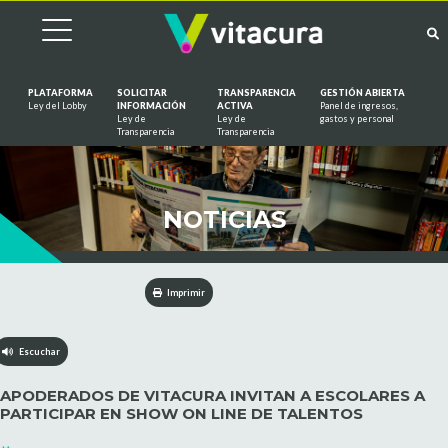
PLATAFORMA
SOLICITAR
TRANSPARENCIA
GESTIÓN ABIERTA
Ley del Lobby
INFORMACIÓN
ACTIVA
Panel de ingresos,
Ley de
Ley de
gastos y personal
Saltar al contenido
Transparencia
Transparencia
NOTICIAS
Imprimir
Escuchar
APODERADOS DE VITACURA INVITAN A ESCOLARES A
PARTICIPAR EN SHOW ON LINE DE TALENTOS