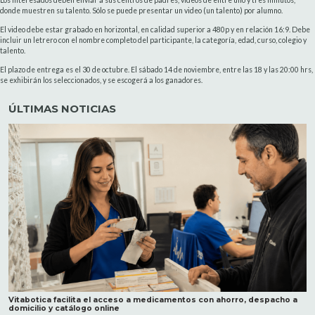
Los interesados deben enviar a sus centros de padres, videos de entre uno y tres minutos,
donde muestren su talento. Sólo se puede presentar un video (un talento) por alumno.
El video debe estar grabado en horizontal, en calidad superior a 480p y en relación 16:9. Debe
incluir un letrero con el nombre completo del participante, la categoría, edad, curso, colegio y
talento.
El plazo de entrega es el 30 de octubre. El sábado 14 de noviembre, entre las 18 y las 20:00 hrs,
se exhibirán los seleccionados, y se escogerá a los ganadores.
ÚLTIMAS NOTICIAS
Vitabotica facilita el acceso a medicamentos con ahorro, despacho a
domicilio y catálogo online