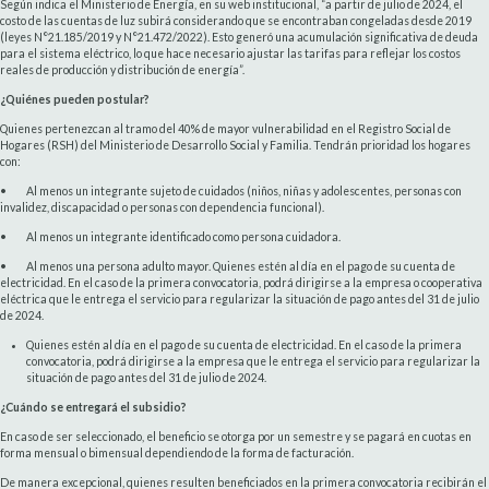
Según indica el Ministerio de Energía, en su web institucional, “a partir de julio de 2024, el
costo de las cuentas de luz subirá considerando que se encontraban congeladas desde 2019
(leyes N°21.185/2019 y N°21.472/2022). Esto generó una acumulación significativa de deuda
para el sistema eléctrico, lo que hace necesario ajustar las tarifas para reflejar los costos
reales de producción y distribución de energía”.
¿Quiénes pueden postular?
Quienes pertenezcan al tramo del 40% de mayor vulnerabilidad en el Registro Social de
Hogares (RSH) del Ministerio de Desarrollo Social y Familia. Tendrán prioridad los hogares
con:
• Al menos un integrante sujeto de cuidados (niños, niñas y adolescentes, personas con
invalidez, discapacidad o personas con dependencia funcional).
• Al menos un integrante identificado como persona cuidadora.
• Al menos una persona adulto mayor. Quienes estén al día en el pago de su cuenta de
electricidad. En el caso de la primera convocatoria, podrá dirigirse a la empresa o cooperativa
eléctrica que le entrega el servicio para regularizar la situación de pago antes del 31 de julio
de 2024.
Quienes estén al día en el pago de su cuenta de electricidad. En el caso de la primera
convocatoria, podrá dirigirse a la empresa que le entrega el servicio para regularizar la
situación de pago antes del 31 de julio de 2024.
¿Cuándo se entregará el subsidio?
En caso de ser seleccionado, el beneficio se otorga por un semestre y se pagará en cuotas en
forma mensual o bimensual dependiendo de la forma de facturación.
De manera excepcional, quienes resulten beneficiados en la primera convocatoria recibirán el