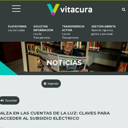
PLATAFORMA
SOLICITAR
TRANSPARENCIA
GESTIÓN ABIERTA
Ley del Lobby
INFORMACIÓN
ACTIVA
Panel de ingresos,
Ley de
Ley de
gastos y personal
Saltar al contenido
Transparencia
Transparencia
NOTICIAS
Imprimir
Escuchar
ALZA EN LAS CUENTAS DE LA LUZ: CLAVES PARA
ACCEDER AL SUBSIDIO ELÉCTRICO