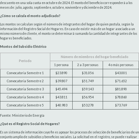
descuento en una sola cuota en octubre de 2024. El monto del beneficio corresponderá a los
meses de: julio, agosto, septiembre, octubre, noviembre y diciembre de 2024.
¿Cómo se calcula el monto adjudicado?
Los montos se calculan según el número de integrantes del hogar de quien postula, según la
información del Registro Social de Hogares. En caso de existir más de un hogar asociado a un
mismo número de cliente, el monto se determinará sumando la cantidad de integrantes de los
hogares beneficiados.
Montos del Subsidio Eléctrico
Número de miembros del hogar beneficiado
Período
1 persona
2 a 3 personas
4 o más personas
Convocatoria Semestre 1
$23.890
$31.056
$43.001
Convocatoria Semestre 2
$39.807
$51.749
$71.652
Convocatoria Semestre 3
$45.494
$59.143
$81.890
Convocatoria Semestre 4
$43.811
$56.954
$78.860
Convocatoria Semestre 5
$40.983
$53.278
$73.769
Fuente: Ministerio de Energía
¿Qué es el Registro Social de Hogares?
Es un sistema de información cuyo fin es apoyar los procesos de selección de beneficiarios de un
conjunto amplio de subsidios y beneficios sociales. La solicitud en el registro, se puede realizar