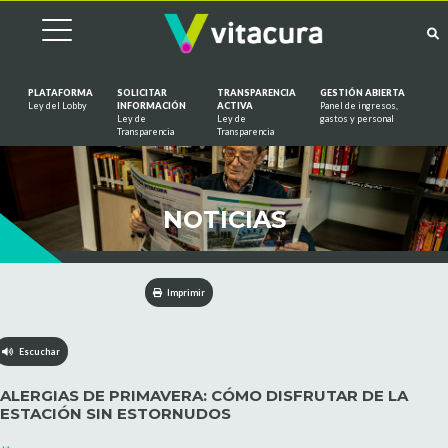
PLATAFORMA
SOLICITAR
TRANSPARENCIA
GESTIÓN ABIERTA
Ley del Lobby
INFORMACIÓN
ACTIVA
Panel de ingresos,
Ley de
Ley de
gastos y personal
Saltar al contenido
Transparencia
Transparencia
NOTICIAS
Imprimir
Escuchar
ALERGIAS DE PRIMAVERA: CÓMO DISFRUTAR DE LA
ESTACIÓN SIN ESTORNUDOS