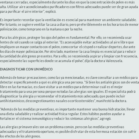
ventanas cerradas, especialmente durante los días en que la concentración de polen es más
alta. Utilizar aire acondicionado o purificadores con filtros adecuados puede ser de gran ayuda
para purificar el aire interior”, explicó.
Es importante recordar que la ventilación es esencial para mantener un ambiente saludable.
Por lo tanto, se sugiere ventilar la casa a diario, pero preferiblemente en los horarios de menor
polinización, como temprano en la mañana o por la noche.
Para los alérgicos, proteger los ojos del polen es fundamental. Por ello, se recomienda usar
lentes de sol cuando se salga al exterior. “Es aconsejable evitar actividades al aire libre que
impliquen un mayor contacto con el polen, como cortar el césped o realizar deportes, durante
los días de mayor polinización. Por otro lado, mantener la casa limpia es esencial para reducir
la cantidad de alérgenos presentes. Para ello, se recomienda aspirar y limpiar con frecuencia,
especialmente las superficies donde se acumula el polvo”, dijo la doctora Valenzuela.
DIAGNOSTICAR CON UN MÉDICO
Además de tomar precauciones, como las ya mencionadas, es clave consultar a un médico para
detectar específicamente a qué es alérgica una persona. “Si bien los antialérgicos son de venta
libre en las farmacias, es clave visitar a un médico para determinar cuál es el mejor
tratamiento para una persona porque no todas las alergias son iguales. El especialista podrá
diagnosticar la alergia y recomendar el tratamiento más adecuado, que puede incluir
antihistamínicos, descongestionantes nasales o corticosteroides”, manifestó la doctora.
“Además de las medidas preventivas, es importante mantener una buena hidratación, llevar
una dieta saludable y realizar actividad física regular. Estos hábitos pueden ayudar a
fortalecer el sistema inmunológico y reducir los síntomas alérgicos”, agregó.
Las alergias primaverales son un problema común, pero con las medidas preventivas
adecuadas y el tratamiento oportuno, es posible disfrutar de esta hermosa estación sin sufrir
los efectos de los alérgenos.