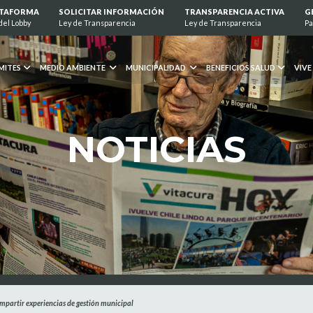
ATAFORMA
SOLICITAR INFORMACIÓN
TRANSPARENCIA ACTIVA
G
del Lobby
Ley de Transparencia
Ley de Transparencia
Pa
MITES
MEDIO AMBIENTE
MUNICIPALIDAD
BENEFICIOS SALUD
VIVE
NOTICIAS
mpartir experiencias de gestión municipal