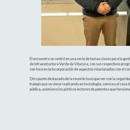
El encuentro se centró en una serie de temas claves para la gesti
de Infraestructura Verde de Vitacura, con sus respectivos progr
con foco en la incorporación de aspectos relacionados con el camb
Otro punto destacado de la reunión tuvo que ver con la seguridad 
trabajo que se viene realizando en tecnología, como es el caso
pública, asimismo los pórticos lectores de patentes que funcion