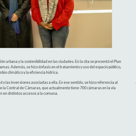
ón urbana y la sostenibilidad en las ciudades. En la cita se presentó el Plan
amas. Además, se hizo énfasis en el tratamiento y uso del espacio público,
io climático y la eficiencia hídrica.
y las inversiones asociadas a ella. En ese sentido, se hizo referencia al
 de la Central de Cámaras, que actualmente tiene 700 cámaras en la vía
an en distintos accesos a la comuna.