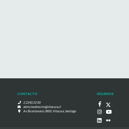
CONTACTO
SÍGUENOS
2 2240 22 00
atencionalvecino@vitacura.cl
Av. Bicentenario 3800, Vitacura, Santiago