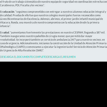
el fruto de un trabajo sistemático de nuestro equipo de seguridad en coordinación estrecha con
Carabineros, PDI, Fiscalía y los vecinos”.
En
educación
, “seguimos comprometidos con entregar a nuestros alumnos educación integral y
de calidad. Prueba de ello fue que nuestros colegios municipales fueron reconocidos como
Liceos Bicentenarios de Excelencia. Además, abrimos, el primer jardín infantil municipal de
Vitacura, Ronda, una muestra de nuestro compromiso con la educación desde la primera
infancia”.
En
salud
, “aumentamos fuertemente las prestaciones en nuestro CESFAM, llegando a 187 mil.
También inauguramos nuestro pabellón de cirugía menor, que permitió dar mayor
resolutividad. Se incorporó también un servicio de ambulancia 24/7 para nuestros vecinos, en
caso de urgencia. Adicionalmente, iniciamos la construcción de la Unidad de Atención Primaria
Oftalmológica (UAPO) y comenzamos a ejecutar la ingeniería del Servicio de Atención Primaria
de Urgencia de Alta Resolución (SAR)”.
DESCARGA EL DOCUMENTO COMPLETO
DESCARGA EL RESUMEN