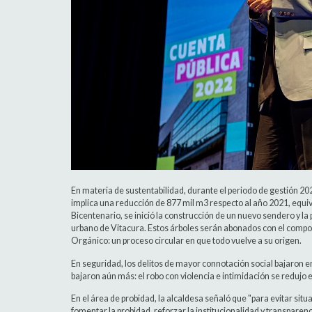
En materia de sustentabilidad, durante el periodo de gestión 20
implica una reducción de 877 mil m3 respecto al año 2021, equi
Bicentenario, se inició la construcción de un nuevo sendero y la
urbano de Vitacura. Estos árboles serán abonados con el compost
Orgánico: un proceso circular en que todo vuelve a su origen.
En seguridad, los delitos de mayor connotación social bajaron en
bajaron aún más: el robo con violencia e intimidación se redujo 
En el área de probidad, la alcaldesa señaló que "para evitar si
fomentar la probidad, reforzar la institucionalidad y transparen