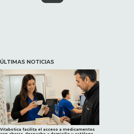
ÚLTIMAS NOTICIAS
Vitabotica facilita el acceso a medicamentos
con ahorro, despacho a domicilio y catálogo