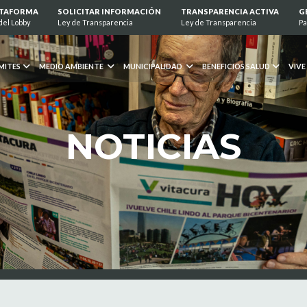
ATAFORMA
SOLICITAR INFORMACIÓN
TRANSPARENCIA ACTIVA
G
del Lobby
Ley de Transparencia
Ley de Transparencia
Pa
MITES
MEDIO AMBIENTE
MUNICIPALIDAD
BENEFICIOS SALUD
VIVE
NOTICIAS