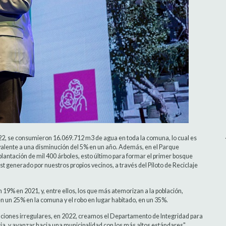
22,
se consumieron 16.069.712 m3 de agua en toda la comuna, lo cual es
valente a una disminución del 5% en un año. Además, en el Parque
 plantación de mil 400 árboles, esto último para formar el primer bosque
 generado por nuestros propios vecinos, a través del Piloto de Reciclaje
 19% en 2021, y, entre ellos, los que más atemorizan a la población,
en un 25% en la comuna y el robo en lugar habitado, en un 35%.
tuaciones irregulares, en 2022, creamos el Departamento de Integridad para
cia, y avanzar hacia una municipalidad con los más altos estándares".