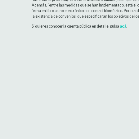
Además, "entre las medidas que se han implementado, está el c
firma en libro a uno electrónico con control biométrico. Por otr
la existencia de convenios, que especificaran los objetivos de l
Si quieres conocer la cuenta pública en detalle, pulsa
acá
.