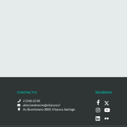
CONTACTO
SÍGUENOS
2 2240 22 00
atencionalvecino@vitacura.cl
Av. Bicentenario 3800, Vitacura, Santiago